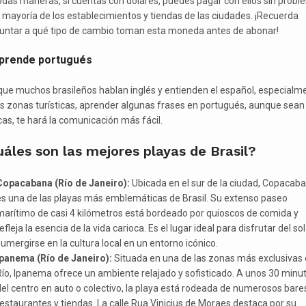
odas maneras, si cuentas con dólares, puedes pagar con ellos sin prob
a mayoría de los establecimientos y tiendas de las ciudades. ¡Recuerda
untar a qué tipo de cambio toman esta moneda antes de abonar!
Aprende portugués
ue muchos brasileños hablan inglés y entienden el español, especialm
as zonas turísticas, aprender algunas frases en portugués, aunque sean
cas, te hará la comunicación más fácil.
áles son las mejores playas de Brasil?
Copacabana (Río de Janeiro):
Ubicada en el sur de la ciudad, Copacab
es una de las playas más emblemáticas de Brasil. Su extenso paseo
marítimo de casi 4 kilómetros está bordeado por quioscos de comida y
efleja la esencia de la vida carioca. Es el lugar ideal para disfrutar del sol
umergirse en la cultura local en un entorno icónico.
Ipanema (Río de Janeiro):
Situada en una de las zonas más exclusivas
ío, Ipanema ofrece un ambiente relajado y sofisticado. A unos 30 minu
el centro en auto o colectivo, la playa está rodeada de numerosos bare
estaurantes y tiendas. La calle Rua Vinicius de Moraes destaca por su