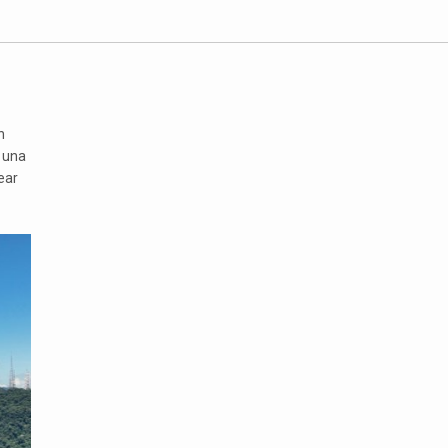
n
, una
ear