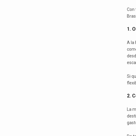
Con 
Bras
1. 
A la 
como
desd
esca
Si q
flexi
2. 
La m
dest
gast