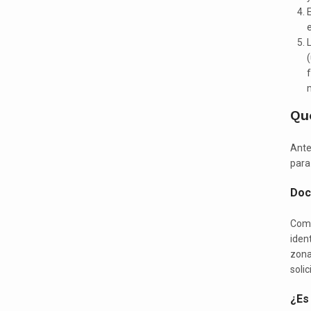
E
e
L
(
f
Qué
Ante
para
Doc
Como
iden
zona
soli
¿Es