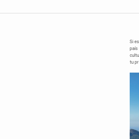
Si e
país 
cult
tu p