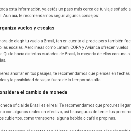
toda esta información, ya estás un paso más cerca de tu viaje soñado a
il. Aun así, te recomendamos seguir algunos consejos:
Organiza vuelos y escalas
hora de elegir tu vuelo a Brasil, ten en cuenta el precio pero también fa
 las escalas. Aerolíneas como Latam, COPA y Avianca ofrecen vuelos
e Quito hacia distintas ciudades de Brasil; la mayoría de ellos con una o
las.
uieres ahorrar en tus pasajes, te recomendamos que pienses en fechas
bles y la posibilidad de viajar fuera de la temporada alta.
Considera el cambio de moneda
oneda oficial de Brasil es el real. Te recomendamos que procures llegar
ino con algunos reales en efectivo, así te aseguras de tener tus primero
os cubiertos, como transporte, alguna bebida o café o propinas.