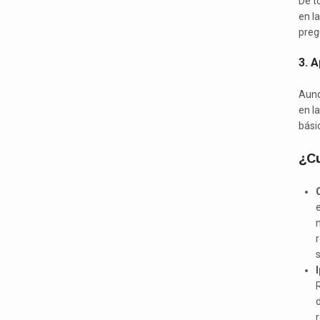
De t
en l
preg
3. 
Aunq
en l
bási
¿Cu
r
s
R
d
r