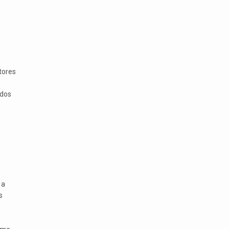
ctores
 dos
 a
s