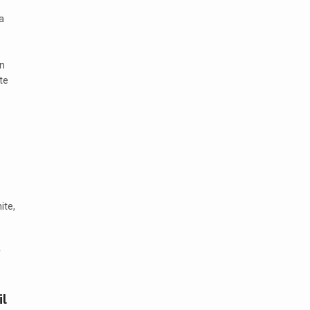
a
n
te
ite,
r
il