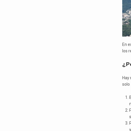
En e
los r
¿Po
Hay 
solo 
B
P
R
y