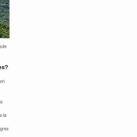
esde
es?
son
as
o la
egres