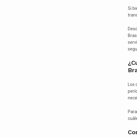
Si b
tran
Desd
Bras
servi
segu
¿C
Bra
Los 
perí
nece
Para
cuál
Con