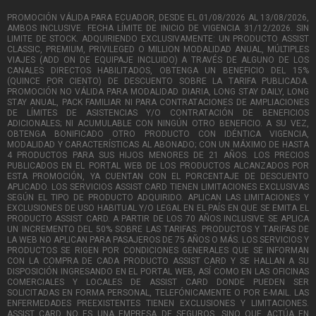
PROMOCIÓN VÁLIDA PARA ECUADOR, DESDE EL 01/08/2026 AL 13/08/2026,
AMBOS INCLUSIVE. FECHA LÍMITE DE INICIO DE VIGENCIA 31/12/2026. SIN
LIMITE DE STOCK. ADQUIRIENDO EXCLUSIVAMENTE: UN PRODUCTO ASSIST
CLASSIC, PREMIUM, PRIVILEGED O MILLION MODALIDAD ANUAL, MÚLTIPLES
VIAJES (ADD ON DE EQUIPAJE INCLUIDO) A TRAVÉS DE ALGUNO DE LOS
CANALES DIRECTOS HABILITADOS, OBTENGA UN BENEFICIO DEL 15%
(QUINCE POR CIENTO) DE DESCUENTO SOBRE LA TARIFA PUBLICADA.
PROMOCIÓN NO VÁLIDA PARA MODALIDAD DIARIA, LONG STAY DAILY, LONG
STAY ANUAL, PACK FAMILIAR NI PARA CONTRATACIONES DE AMPLIACIONES
DE LÍMITES DE ASISTENCIAS Y/O CONTRATACIÓN DE BENEFICIOS
ADICIONALES; NI ACUMULABLE CON NINGÚN OTRO BENEFICIO. A SU VEZ,
OBTENGA BONIFICADO OTRO PRODUCTO CON IDÉNTICA VIGENCIA,
MODALIDAD Y CARACTERÍSTICAS AL ABONADO; CON UN MÁXIMO DE HASTA
4 PRODUCTOS PARA SUS HIJOS MENORES DE 21 AÑOS. LOS PRECIOS
PUBLICADOS EN EL PORTAL WEB DE LOS PRODUCTOS ALCANZADOS POR
ESTA PROMOCIÓN, YA CUENTAN CON EL PORCENTAJE DE DESCUENTO
APLICADO. LOS SERVICIOS ASSIST CARD TIENEN LIMITACIONES EXCLUSIVAS
SEGÚN EL TIPO DE PRODUCTO ADQUIRIDO. APLICAN LAS LIMITACIONES Y
EXCLUSIONES DE USO HABITUAL Y/O LEGAL EN EL PAÍS EN QUE SE EMITA EL
PRODUCTO ASSIST CARD. A PARTIR DE LOS 70 AÑOS INCLUSIVE SE APLICA
UN INCREMENTO DEL 50% SOBRE LAS TARIFAS. PRODUCTOS Y TARIFAS DE
LA WEB NO APLICAN PARA PASAJEROS DE 75 AÑOS O MÁS. LOS SERVICIOS Y
PRODUCTOS SE RIGEN POR CONDICIONES GENERALES QUE SE INFORMAN
CON LA COMPRA DE CADA PRODUCTO ASSIST CARD Y SE HALLAN A SU
DISPOSICIÓN INGRESANDO EN EL PORTAL WEB, ASÍ COMO EN LAS OFICINAS
COMERCIALES Y LOCALES DE ASSIST CARD DONDE PUEDEN SER
SOLICITADAS EN FORMA PERSONAL, TELEFÓNICAMENTE O POR E-MAIL. LAS
ENFERMEDADES PREEXISTENTES TIENEN EXCLUSIONES Y LIMITACIONES.
ASSIST CARD NO ES UNA EMPRESA DE SEGUROS, SINO QUE ACTÚA EN