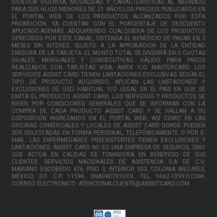
IDÉNTICA VIGENCIA, MODALIDAD Y CARACTERÍSTICAS AL ABONADO
PARA SUS HIJOS MENORES DE 21 AÑOS.LOS PRECIOS PUBLICADOS EN
EL PORTAL WEB DE LOS PRODUCTOS ALCANZADOS POR ESTA
PROMOCIÓN, YA CUENTAN CON EL PORCENTAJE DE DESCUENTO
APLICADO.ADEMÁS, ADQUIRIENDO CUALQUIERA DE LOS PRODUCTOS
OFRECIDOS POR ESTE CANAL, OBTENGA EL BENEFICIO DE PAGAR EN 3
MESES SIN INTERES, SUJETO A LA APROBACIÓN DE LA ENTIDAD
EMISORA DE LA TARJETA. EL MONTO TOTAL SE DIVIDIRÁ EN 3 CUOTAS
IGUALES, MENSUALES Y CONSECUTIVAS. VÁLIDO PARA PAGOS
REALIZADOS CON TARJETAS VISA, AMEX Y/O MASTERCARD. LOS
SERVICIOS ASSIST CARD TIENEN LIMITACIONES EXCLUSIVAS SEGÚN EL
TIPO DE PRODUCTO ADQUIRIDO. APLICAN LAS LIMITACIONES Y
EXCLUSIONES DE USO HABITUAL Y/O LEGAL EN EL PAÍS EN QUE SE
EMITA EL PRODUCTO ASSIST CARD. LOS SERVICIOS Y PRODUCTOS SE
RIGEN POR CONDICIONES GENERALES QUE SE INFORMAN CON LA
COMPRA DE CADA PRODUCTO ASSIST CARD Y SE HALLAN A SU
DISPOSICIÓN INGRESANDO EN EL PORTAL WEB, ASÍ COMO EN LAS
OFICINAS COMERCIALES Y LOCALES DE ASSIST CARD DONDE PUEDEN
SER SOLICITADAS EN FORMA PERSONAL, TELEFÓNICAMENTE O POR E-
MAIL. LAS ENFERMEDADES PREEXISTENTES TIENEN EXCLUSIONES Y
LIMITACIONES. ASSIST CARD NO ES UNA EMPRESA DE SEGUROS, SINO
QUE ACTÚA EN CALIDAD DE TOMADORA EN BENEFICIO DE SUS
CLIENTES. SERVICIOS NACIONALES DE ASISTENCIA S.A DE C.V,
MARIANO ESCOBEDO 476, PISO 3, INTERIOR 303, COLONIA ANZURES,
MÉXICO, D.F. C.P. 11590. SNA040701UC9. TEL. 5662-1099.D.COM.
CORREO ELECTRONICO: ATENCIONALCLIENTE@ASSISTCARD.COM