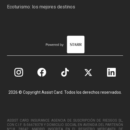
Ecoturismo: los mejores destinos
2026 © Copyright Assist Card. Todos los derechos reservados.
ASSIST CARD INSURANCE AGENCIA DE SUSCRIPCIÓN DE RIESGOS SL,
CON C.I.F. B-56678378 Y DOMICILIO SOCIAL EN AVENIDA DEL PARTENÓN
Nº18, 28042, MADRID. INSCRITA EN EL REGISTRO MERCANTIL DE