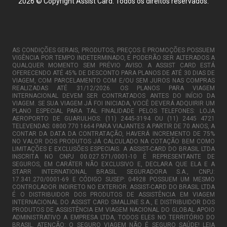
2026 © Copyright Assist Card. Todos os direitos reservados.
AS CONDIÇÕES GERAIS, PRODUTOS, PREÇOS E PROMOÇÕES POSSUEM
VIGÊNCIA POR TEMPO INDETERMINADO, E PODERÃO SER ALTERADOS A
QUALQUER MOMENTO SEM PRÉVIO AVISO. A ASSIST CARD ESTÁ
OFERECENDO ATÉ 45% DE DESCONTO PARA PLANOS DE ATÉ 30 DIAS DE
VIAGEM, COM PARCELAMENTO COM E/OU SEM JUROS NAS COMPRAS
REALIZADAS ATÉ 31/12/2026. OS PLANOS PARA VIAGEM
INTERNACIONAL DEVEM SER CONTRATADOS ANTES DO INÍCIO DA
VIAGEM. SE SUA VIAGEM JÁ FOI INICIADA, VOCÊ DEVERÁ ADQUIRIR UM
PLANO ESPECIAL PARA TAL FINALIDADE PELOS TELEFONES: LOJA
AEROPORTO DE GUARULHOS: (11) 2445-3194 OU (11) 2445 4721
TELEVENDAS: 0800 770 1664 PARA VIAJANTES A PARTIR DE 70 ANOS, A
CONTAR DA DATA DA CONTRATAÇÃO, HAVERÁ INCREMENTO DE 75%
NO VALOR DOS PRODUTOS JÁ CALCULADO NA COTAÇÃO BEM COMO
LIMITAÇÕES E EXCLUSÕES ESPECIAIS. A ASSIST-CARD DO BRASIL LTDA
INSCRITA NO CNPJ 00.027.571/0001-10 É REPRESENTANTE DE
SEGUROS, EM CARÁTER NÃO EXCLUSIVO E, DECLARA QUE ELA E A
STARR INTERNATIONAL BRASIL SEGURADORA S.A., CNPJ:
17.341.270/0001-69 E CÓDIGO SUSEP: 04928 POSSUEM UM MESMO
CONTROLADOR INDIRETO NO EXTERIOR. ASSIST-CARD DO BRASIL LTDA
É O DISTRIBUIDOR DOS PRODUTOS DE ASSISTÊNCIA EM VIAGEM
INTERNACIONAL DO ASSIST CARD SMALLINE S.A., E DISTRIBUIDOR DOS
PRODUTOS DE ASSISTÊNCIA EM VIAGEM NACIONAL DO GLOBAL APOIO
ADMINISTRATIVO A EMPRESA LTDA, TODOS ELES NO TERRITÓRIO DO
BRASIL. ATENÇÃO: O SEGURO VIAGEM NÃO É SEGURO SAÚDE! LEIA