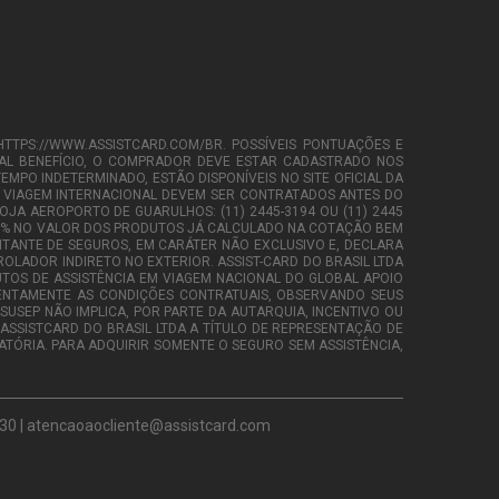
HTTPS://WWW.ASSISTCARD.COM/BR. POSSÍVEIS PONTUAÇÕES E
TAL BENEFÍCIO, O COMPRADOR DEVE ESTAR CADASTRADO NOS
PO INDETERMINADO, ESTÃO DISPONÍVEIS NO SITE OFICIAL DA
A VIAGEM INTERNACIONAL DEVEM SER CONTRATADOS ANTES DO
LOJA AEROPORTO DE GUARULHOS: (11) 2445-3194 OU (11) 2445
E 75% NO VALOR DOS PRODUTOS JÁ CALCULADO NA COTAÇÃO BEM
SENTANTE DE SEGUROS, EM CARÁTER NÃO EXCLUSIVO E, DECLARA
ROLADOR INDIRETO NO EXTERIOR. ASSIST-CARD DO BRASIL LTDA
DUTOS DE ASSISTÊNCIA EM VIAGEM NACIONAL DO GLOBAL APOIO
ATENTAMENTE AS CONDIÇÕES CONTRATUAIS, OBSERVANDO SEUS
USEP NÃO IMPLICA, POR PARTE DA AUTARQUIA, INCENTIVO OU
SSISTCARD DO BRASIL LTDA A TÍTULO DE REPRESENTAÇÃO DE
TÓRIA. PARA ADQUIRIR SOMENTE O SEGURO SEM ASSISTÊNCIA,
-030 | atencaoaocliente@assistcard.com