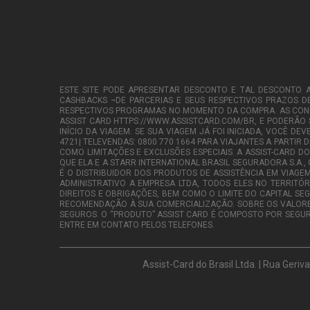
ESTE SITE PODE APRESENTAR DESCONTO E TAL DESCONTO AP
CASHBACKS ¬DE PARCERIAS E SEUS RESPECTIVOS PRAZOS D
RESPECTIVOS PROGRAMAS NO MOMENTO DA COMPRA. AS CONDIÇ
ASSIST CARD HTTPS://WWW.ASSISTCARD.COM/BR, E PODERÃO
INÍCIO DA VIAGEM. SE SUA VIAGEM JÁ FOI INICIADA, VOCÊ D
4721| TELEVENDAS: 0800 770 1664 PARA VIAJANTES A PARTI
COMO LIMITAÇÕES E EXCLUSÕES ESPECIAIS. A ASSIST-CARD DO
QUE ELA E A STARR INTERNATIONAL BRASIL SEGURADORA S.A.,
É O DISTRIBUIDOR DOS PRODUTOS DE ASSISTÊNCIA EM VIAGEM
ADMINISTRATIVO A EMPRESA LTDA, TODOS ELES NO TERRITÓ
DIREITOS E OBRIGAÇÕES, BEM COMO O LIMITE DO CAPITAL S
RECOMENDAÇÃO À SUA COMERCIALIZAÇÃO. SOBRE OS VALORES
SEGUROS. O “PRODUTO” ASSIST CARD É COMPOSTO POR SEGUR
ENTRE EM CONTATO PELOS TELEFONES.
Assist-Card do Brasil Ltda. | Rua Ger