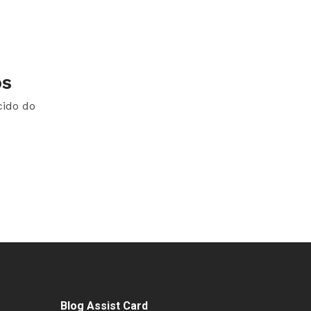
ós
cido do
Blog Assist Card