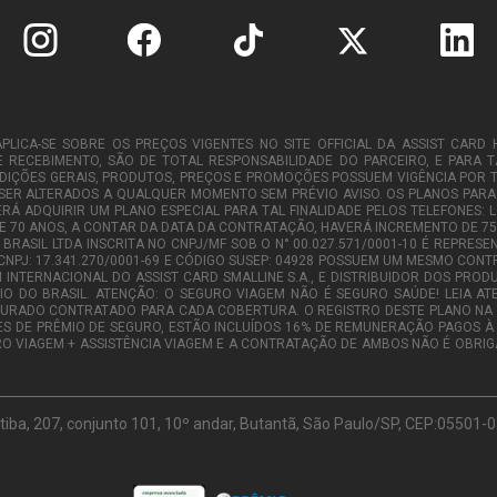
LICA-SE SOBRE OS PREÇOS VIGENTES NO SITE OFFICIAL DA ASSIST CARD 
E RECEBIMENTO, SÃO DE TOTAL RESPONSABILIDADE DO PARCEIRO, E PARA 
ÕES GERAIS, PRODUTOS, PREÇOS E PROMOÇÕES POSSUEM VIGÊNCIA POR TEM
 SER ALTERADOS A QUALQUER MOMENTO SEM PRÉVIO AVISO. OS PLANOS PAR
EVERÁ ADQUIRIR UM PLANO ESPECIAL PARA TAL FINALIDADE PELOS TELEFONES: 
R DE 70 ANOS, A CONTAR DA DATA DA CONTRATAÇÃO, HAVERÁ INCREMENTO D
 BRASIL LTDA INSCRITA NO CNPJ/MF SOB O N° 00.027.571/0001-10 É REPRE
 CNPJ: 17.341.270/0001-69 E CÓDIGO SUSEP: 04928 POSSUEM UM MESMO CONT
 INTERNACIONAL DO ASSIST CARD SMALLINE S.A., E DISTRIBUIDOR DOS PRO
RIO DO BRASIL. ATENÇÃO: O SEGURO VIAGEM NÃO É SEGURO SAÚDE! LEIA 
EGURADO CONTRATADO PARA CADA COBERTURA. O REGISTRO DESTE PLANO NA S
 DE PRÊMIO DE SEGURO, ESTÃO INCLUÍDOS 16% DE REMUNERAÇÃO PAGOS À A
O VIAGEM + ASSISTÊNCIA VIAGEM E A CONTRATAÇÃO DE AMBOS NÃO É OBRIGA
ivatiba, 207, conjunto 101, 10º andar, Butantã, São Paulo/SP, CEP:05501