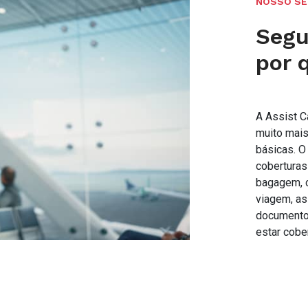
NOSSO SE
Segu
por 
A Assist C
muito mai
básicas. O
cobertura
bagagem, c
viagem, as
documentos
estar cobe