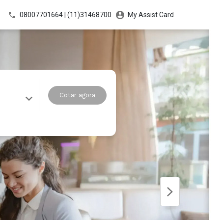
08007701664 | (11)31468700
My Assist Card
Cotar agora