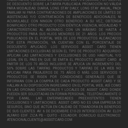
DE DESCUENTO SOBRE LA TARIFA PUBLICADA. PROMOCIÓN NO VÁLIDA
PARA MODALIDAD DIARIA, LONG STAY DAILY, LONG STAY ANUAL, PACK
FAMILIAR NI PARA CONTRATACIONES DE AMPLIACIONES DE LÍMITES DE
ASISTENCIAS Y/O CONTRATACIÓN DE BENEFICIOS ADICIONALES; NI
ACUMULABLE CON NINGÚN OTRO BENEFICIO. A SU VEZ, OBTENGA
BONIFICADO OTRO PRODUCTO CON IDÉNTICA VIGENCIA, MODALIDAD Y
CARACTERÍSTICAS AL ABONADO; CON UN MÁXIMO DE HASTA 4
PRODUCTOS PARA SUS HIJOS MENORES DE 21 AÑOS. LOS PRECIOS
PUBLICADOS EN EL PORTAL WEB DE LOS PRODUCTOS ALCANZADOS
POR ESTA PROMOCIÓN, YA CUENTAN CON EL PORCENTAJE DE
DESCUENTO APLICADO. LOS SERVICIOS ASSIST CARD TIENEN
LIMITACIONES EXCLUSIVAS SEGÚN EL TIPO DE PRODUCTO ADQUIRIDO.
APLICAN LAS LIMITACIONES Y EXCLUSIONES DE USO HABITUAL Y/O
LEGAL EN EL PAÍS EN QUE SE EMITA EL PRODUCTO ASSIST CARD. A
PARTIR DE LOS 70 AÑOS INCLUSIVE SE APLICA UN INCREMENTO DEL
50% SOBRE LAS TARIFAS. PRODUCTOS Y TARIFAS DE LA WEB NO
APLICAN PARA PASAJEROS DE 75 AÑOS O MÁS. LOS SERVICIOS Y
PRODUCTOS SE RIGEN POR CONDICIONES GENERALES QUE SE
INFORMAN CON LA COMPRA DE CADA PRODUCTO ASSIST CARD Y SE
HALLAN A SU DISPOSICIÓN INGRESANDO EN EL PORTAL WEB, ASÍ COMO
EN LAS OFICINAS COMERCIALES Y LOCALES DE ASSIST CARD DONDE
PUEDEN SER SOLICITADAS EN FORMA PERSONAL, TELEFÓNICAMENTE O
POR E-MAIL. LAS ENFERMEDADES PREEXISTENTES TIENEN
EXCLUSIONES Y LIMITACIONES. ASSIST CARD NO ES UNA EMPRESA DE
SEGUROS, SINO QUE ACTÚA EN CALIDAD DE TOMADORA EN BENEFICIO
DE SUS CLIENTES. AV. 6 DE DICIEMBRE E10-20 INTERSECCIÓN AV. ELOY
ALFARO EDIF. ZIZA PB - QUITO - ECUADOR. DOMICILIO ELECTRONICO:
ATENCIONALCLIENTE@ASSISTCARD.COM