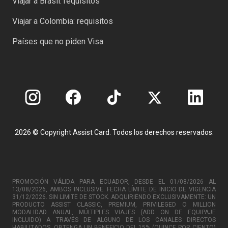
Viajar a Brasil: requisitos
Viajar a Colombia: requisitos
Países que no piden Visa
2026 © Copyright Assist Card. Todos los derechos reservados.
PROMOCIÓN VÁLIDA PARA ECUADOR, DESDE EL 01/08/2026 AL
13/08/2026, AMBOS INCLUSIVE. FECHA LÍMITE DE INICIO DE VIGENCIA
31/12/2026. SIN LIMITE DE STOCK. ADQUIRIENDO EXCLUSIVAMENTE: UN
PRODUCTO ASSIST CLASSIC, PREMIUM, PRIVILEGED O MILLION
MODALIDAD ANUAL, MÚLTIPLES VIAJES (ADD ON DE EQUIPAJE
INCLUIDO) A TRAVÉS DE ALGUNO DE LOS CANALES DIRECTOS
HABILITADOS, OBTENGA UN BENEFICIO DEL 15% (QUINCE POR CIENTO)