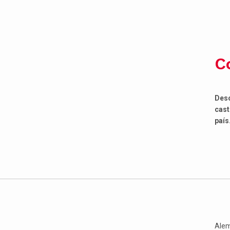
C
Desc
cast
país
Alem