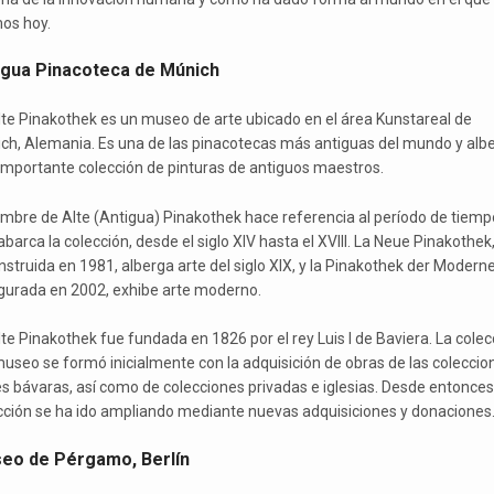
mos hoy.
igua Pinacoteca de Múnich
lte Pinakothek es un museo de arte ubicado en el área Kunstareal de
ch, Alemania. Es una de las pinacotecas más antiguas del mundo y alb
importante colección de pinturas de antiguos maestros.
ombre de Alte (Antigua) Pinakothek hace referencia al período de tiemp
barca la colección, desde el siglo XIV hasta el XVIII. La Neue Pinakothek
nstruida en 1981, alberga arte del siglo XIX, y la Pinakothek der Moderne
gurada en 2002, exhibe arte moderno.
lte Pinakothek fue fundada en 1826 por el rey Luis I de Baviera. La colec
museo se formó inicialmente con la adquisición de obras de las coleccio
es bávaras, así como de colecciones privadas e iglesias. Desde entonces,
cción se ha ido ampliando mediante nuevas adquisiciones y donaciones
eo de Pérgamo, Berlín