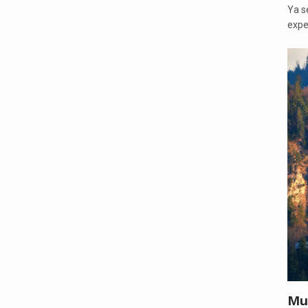
Ya se
expe
Mu