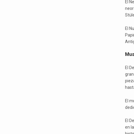
El N
neor
Stüle
El N
Papi
Anti
Mus
El D
gran
piez
hasta
El m
dedi
El D
en la
hist