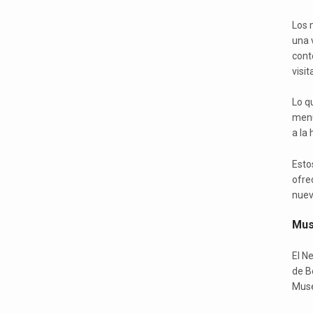
Los 
una 
cont
visi
Lo q
menu
a la 
Esto
ofre
nuev
Mus
El N
de B
Muse