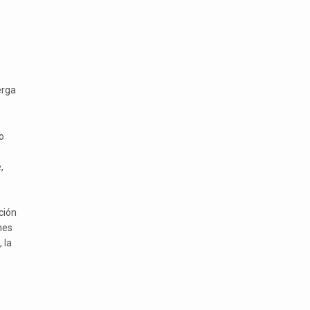
erga
o
,
,
ción
nes
 la
.