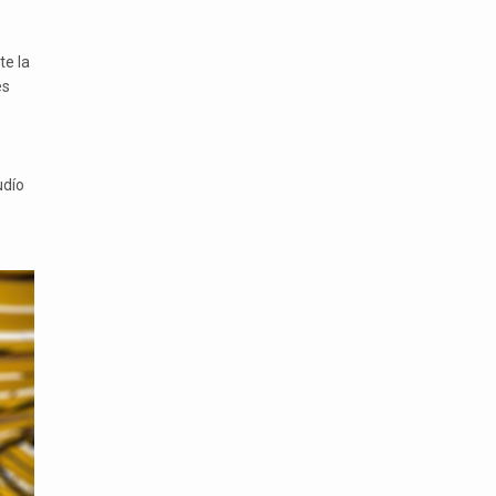
te la
es
udío