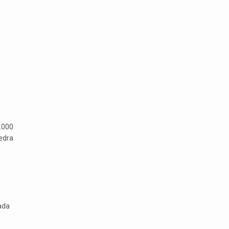
0.000
edra
ada