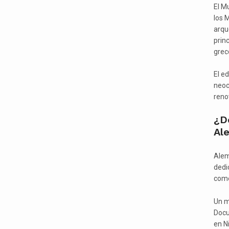
El M
los 
arqu
prin
grec
El ed
neoc
reno
¿D
Al
Alem
dedi
come
Un m
Docu
en N