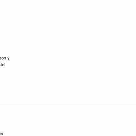
eos y
del
er.