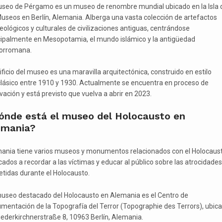
useo de Pérgamo es un museo de renombre mundial ubicado en la Isla 
Museos en Berlín, Alemania. Alberga una vasta colección de artefactos
eológicos y culturales de civilizaciones antiguas, centrándose
cipalmente en Mesopotamia, el mundo islámico y la antigüedad
orromana.
ificio del museo es una maravilla arquitectónica, construido en estilo
lásico entre 1910 y 1930. Actualmente se encuentra en proceso de
vación y está previsto que vuelva a abrir en 2023.
ónde está el museo del Holocausto en
emania?
ania tiene varios museos y monumentos relacionados con el Holocaus
cados a recordar a las víctimas y educar al público sobre las atrocidades
tidas durante el Holocausto.
useo destacado del Holocausto en Alemania es el Centro de
mentación de la Topografía del Terror (Topographie des Terrors), ubic
iederkirchnerstraße 8, 10963 Berlín, Alemania.