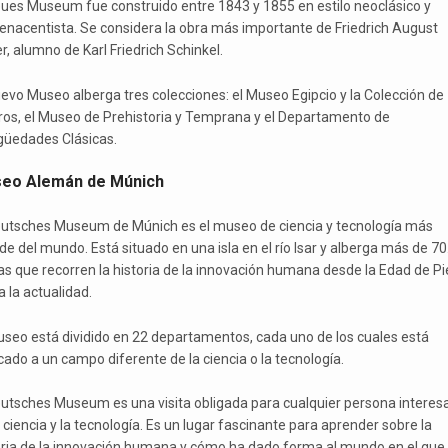
eues Museum fue construido entre 1843 y 1855 en estilo neoclásico y
enacentista. Se considera la obra más importante de Friedrich August
r, alumno de Karl Friedrich Schinkel.
uevo Museo alberga tres colecciones: el Museo Egipcio y la Colección de
ros, el Museo de Prehistoria y Temprana y el Departamento de
güedades Clásicas.
eo Alemán de Múnich
eutsches Museum de Múnich es el museo de ciencia y tecnología más
de del mundo. Está situado en una isla en el río Isar y alberga más de 7
as que recorren la historia de la innovación humana desde la Edad de Pi
 la actualidad.
useo está dividido en 22 departamentos, cada uno de los cuales está
cado a un campo diferente de la ciencia o la tecnología.
eutsches Museum es una visita obligada para cualquier persona interes
 ciencia y la tecnología. Es un lugar fascinante para aprender sobre la
oria de la innovación humana y cómo ha dado forma al mundo en el que