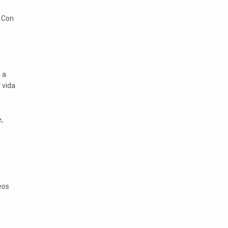
 Con
 a
 vida
,
eos