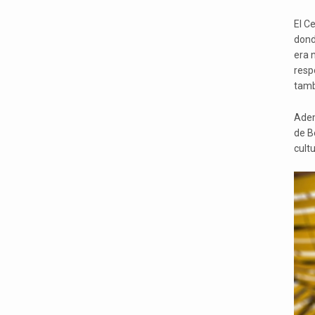
El C
dond
era 
resp
tamb
Adem
de Be
cultu