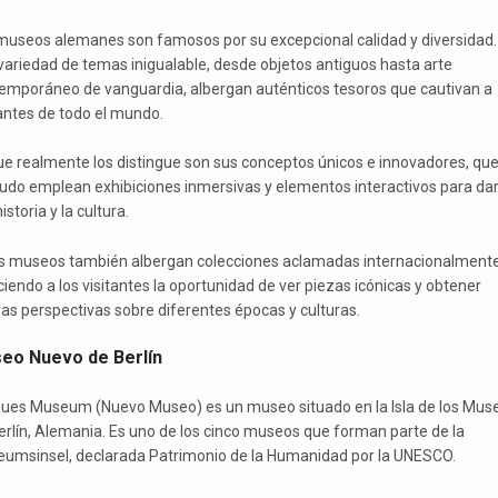
museos alemanes son famosos por su excepcional calidad y diversidad.
variedad de temas inigualable, desde objetos antiguos hasta arte
emporáneo de vanguardia, albergan auténticos tesoros que cautivan a
tantes de todo el mundo.
ue realmente los distingue son sus conceptos únicos e innovadores, que
do emplean exhibiciones inmersivas y elementos interactivos para dar
historia y la cultura.
s museos también albergan colecciones aclamadas internacionalmente
ciendo a los visitantes la oportunidad de ver piezas icónicas y obtener
as perspectivas sobre diferentes épocas y culturas.
eo Nuevo de Berlín
eues Museum (Nuevo Museo) es un museo situado en la Isla de los Mus
erlín, Alemania. Es uno de los cinco museos que forman parte de la
umsinsel, declarada Patrimonio de la Humanidad por la UNESCO.