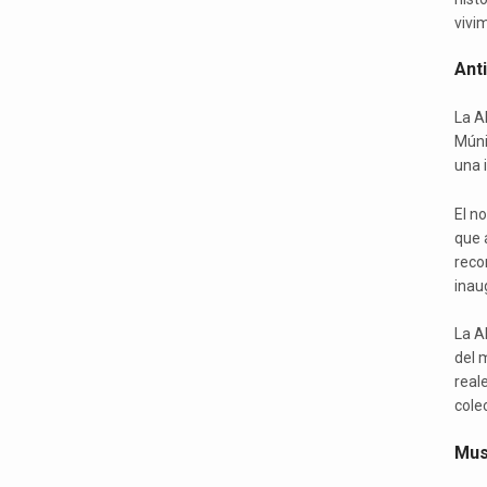
vivi
Ant
La A
Múni
una 
El n
que a
reco
inau
La A
del 
real
cole
Mus