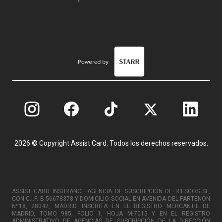
2026 © Copyright Assist Card. Todos los derechos reservados.
ASSIST CARD INSURANCE AGENCIA DE SUSCRIPCIÓN DE RIESGOS SL,
CON C.I.F. B-56678378 Y DOMICILIO SOCIAL EN AVENIDA DEL PARTENÓN
Nº18, 28042, MADRID. INSCRITA EN EL REGISTRO MERCANTIL DE
MADRID, TOMO 985, FOLIO 1, HOJA M-7015 Y EN EL REGISTRO
ADMINISTRATIVO DE AGENCIAS DE SUSCRIPCIÓN DE LA DIRECCIÓN