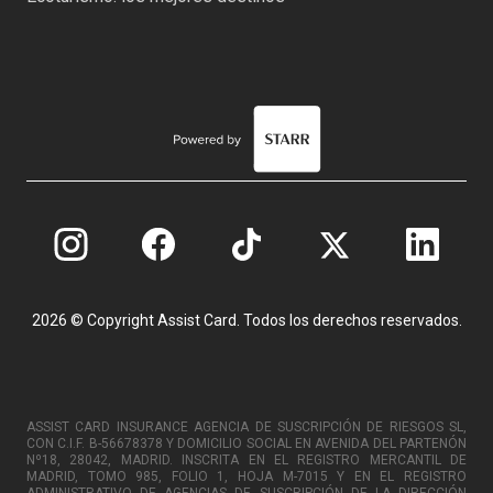
2026 © Copyright Assist Card. Todos los derechos reservados.
ASSIST CARD INSURANCE AGENCIA DE SUSCRIPCIÓN DE RIESGOS SL,
CON C.I.F. B-56678378 Y DOMICILIO SOCIAL EN AVENIDA DEL PARTENÓN
Nº18, 28042, MADRID. INSCRITA EN EL REGISTRO MERCANTIL DE
MADRID, TOMO 985, FOLIO 1, HOJA M-7015 Y EN EL REGISTRO