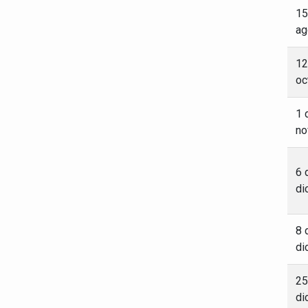
15
ag
12
oc
1 
no
6 
di
8 
di
25
di