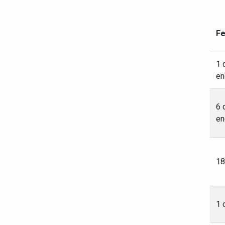
Fe
1 
en
6 
en
18
1 