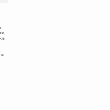
a
ria,
cia,
ia,
: