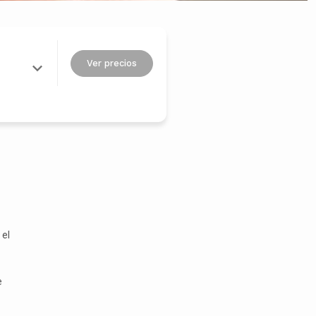
Ver precios
 el
e