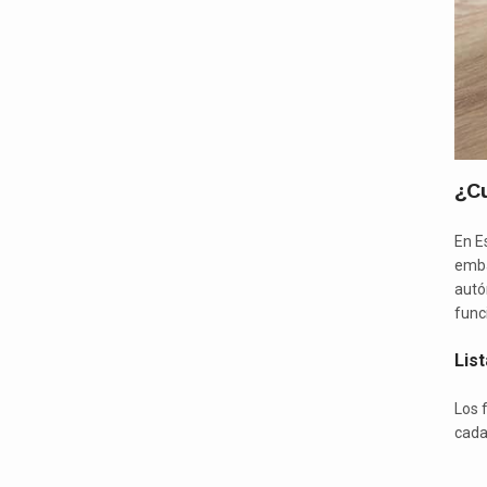
¿C
En E
emba
autó
func
Lis
Los 
cada