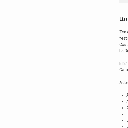
Lis
Ten 
festi
Cast
La Ri
El 2
Cata
Adem