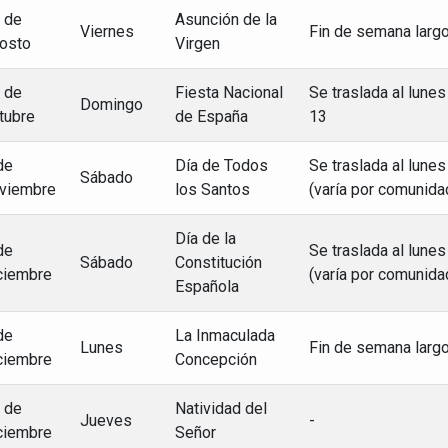
 de
Asunción de la
Viernes
Fin de semana larg
osto
Virgen
 de
Fiesta Nacional
Se traslada al lunes
Domingo
tubre
de España
13
de
Día de Todos
Se traslada al lunes
Sábado
viembre
los Santos
(varía por comunida
Día de la
de
Se traslada al lunes
Sábado
Constitución
ciembre
(varía por comunida
Española
de
La Inmaculada
Lunes
Fin de semana larg
ciembre
Concepción
 de
Natividad del
Jueves
-
ciembre
Señor