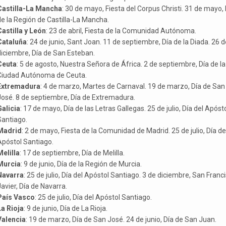
Castilla-La Mancha
: 30 de mayo, Fiesta del Corpus Christi. 31 de mayo, 
e la Región de Castilla-La Mancha.
astilla y León
: 23 de abril, Fiesta de la Comunidad Autónoma.
Cataluña
: 24 de junio, Sant Joan. 11 de septiembre, Día de la Diada. 26 d
iciembre, Día de San Esteban.
Ceuta
: 5 de agosto, Nuestra Señora de África. 2 de septiembre, Día de la
Ciudad Autónoma de Ceuta.
Extremadura
: 4 de marzo, Martes de Carnaval. 19 de marzo, Día de San
José. 8 de septiembre, Día de Extremadura.
Galicia
: 17 de mayo, Día de las Letras Gallegas. 25 de julio, Día del Apóst
Santiago.
Madrid
: 2 de mayo, Fiesta de la Comunidad de Madrid. 25 de julio, Día de
Apóstol Santiago.
elilla
: 17 de septiembre, Día de Melilla.
Murcia
: 9 de junio, Día de la Región de Murcia.
Navarra
: 25 de julio, Día del Apóstol Santiago. 3 de diciembre, San Franc
avier, Día de Navarra.
País Vasco
: 25 de julio, Día del Apóstol Santiago.
La Rioja
: 9 de junio, Día de La Rioja.
Valencia
: 19 de marzo, Día de San José. 24 de junio, Día de San Juan.