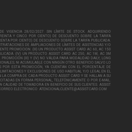
DE VIGENCIA 28/02/2027. SIN LÍMITE DE STOCK. ADQUIRIENDO
TREINTA Y CINCO POR CIENTO) DE DESCUENTO SOBRE LA TARIFA
ARENTA POR CIENTO) DE DESCUENTO SOBRE LA TARIFA PUBLICADA.
ONTRATACIONES DE AMPLIACIONES DE LÍMITES DE ASISTENCIAS Y/O
NTE PROMOCION. (III) UN PRODUCTO ASSIST CARD AC 60, AC 150
LICADA. (IV) UN PRODUCTO ASSIST CARD AC 250, AC 1M, AC 3M
ROMOCIÓN (III) Y (IV) NO VÁLIDA PARA MODALIDAD DAILY, LONG
CIONALES; NI ACUMULABLE CON NINGÚN OTRO BENEFICIO SALVO LO
S POR ESTA PROMOCIÓN, YA CUENTAN CON EL PORCENTAJE DE
LIMITACIONES Y EXCLUSIONES DE USO HABITUAL Y/O LEGAL EN EL
ON LA COMPRA DE CADA PRODUCTO ASSIST CARD Y SE HALLAN A SU
ICITADAS EN FORMA PERSONAL, TELEFÓNICAMENTE O POR E-MAIL.
N CALIDAD DE TOMADORA EN BENEFICIO DE SUS CLIENTES. ASSIST
. CORREO ELECTRONICO: ATENCIONALCLIENTE@ASSISTCARD.COM