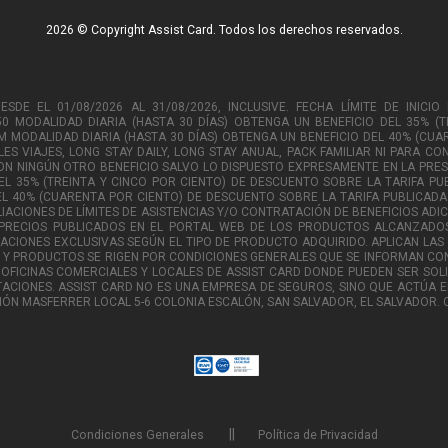
2026 © Copyright Assist Card. Todos los derechos reservados.
E EL 01/08/2026 AL 31/08/2026, INCLUSIVE. FECHA LÍMITE DE INICIO 
50 MODALIDAD DIARIA (HASTA 30 DÍAS) OBTENGA UN BENEFICIO DEL 35% (
 3M MODALIDAD DIARIA (HASTA 30 DÍAS) OBTENGA UN BENEFICIO DEL 40% (CU
LES VIAJES, LONG STAY DAILY, LONG STAY ANUAL, PACK FAMILIAR NI PARA C
N NINGÚN OTRO BENEFICIO SALVO LO DISPUESTO EXPRESAMENTE EN LA PRESE
L 35% (TREINTA Y CINCO POR CIENTO) DE DESCUENTO SOBRE LA TARIFA PUB
 40% (CUARENTA POR CIENTO) DE DESCUENTO SOBRE LA TARIFA PUBLICADA. P
LIACIONES DE LÍMITES DE ASISTENCIAS Y/O CONTRATACIÓN DE BENEFICIOS ADI
 PRECIOS PUBLICADOS EN EL PORTAL WEB DE LOS PRODUCTOS ALCANZADO
TACIONES EXCLUSIVAS SEGÚN EL TIPO DE PRODUCTO ADQUIRIDO. APLICAN LAS 
OS Y PRODUCTOS SE RIGEN POR CONDICIONES GENERALES QUE SE INFORMAN C
 OFICINAS COMERCIALES Y LOCALES DE ASSIST CARD DONDE PUEDEN SER SOL
ACIONES. ASSIST CARD NO ES UNA EMPRESA DE SEGUROS, SINO QUE ACTÚA E
RIÓN MASFERRER LOCAL 5-6 COLONIA ESCALÓN, SAN SALVADOR, EL SALVADOR
Condiciones Generales
Política de Privacidad