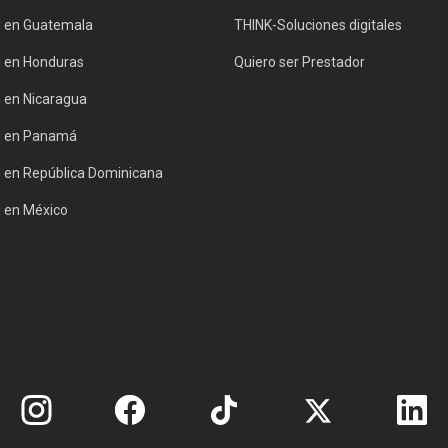
d en Guatemala
THINK-Soluciones digitales
d en Honduras
Quiero ser Prestador
d en Nicaragua
d en Panamá
d en República Dominicana
d en México