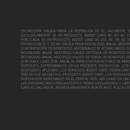
PROMOCIÓN VÁLIDA PARA LA REPÚBLICA DE EL SALVADOR, DESD
EXCLUSIVAMENTE: (I) UN PRODUCTO ASSIST CARD AC 60, AC 1
PUBLICADA. (II) UN PRODUCTO ASSIST CARD AC 250, AC 1M, AC
PROMOCIÓN (I) Y (II) NO VÁLIDA PARA MODALIDAD ANUAL MÚLTIP
CONTRATACIÓN DE BENEFICIOS ADICIONALES; NI ACUMULABLES CO
MODALIDAD ANUAL MÚLTIPLES VIAJES OBTENGA UN BENEFICIO DE
MODALIDAD ANUAL MÚLTIPLES VIAJES OBTENGA UN BENEFICIO DEL
STAY DAILY, LONG STAY ANUAL NI PARA CONTRATACIONES DE AMP
DISPUESTO EXPRESAMENTE EN LA PRESENTE PROMOCION. LOS
DESCUENTO APLICADO. LOS SERVICIOS ASSIST CARD TIENEN LIMI
PAÍS EN QUE SE EMITA EL PRODUCTO ASSIST CARD. LOS SERVICI
DISPOSICIÓN INGRESANDO EN EL PORTAL WEB, ASÍ COMO EN LAS
LAS ENFERMEDADES PREEXISTENTES TIENEN EXCLUSIONES Y LIMIT
CARD EL SALVADOR. AVENIDA MASFERRER NORTE #410, PLAZA O