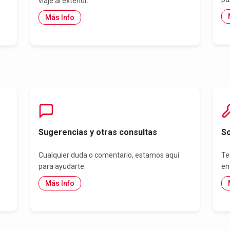
viaje al exterior.
Más Info
Sugerencias y otras consultas
So
Cualquier duda o comentario, estamos aquí
Te
para ayudarte.
en
Más Info