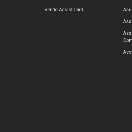
Vende Assist Card
Assi
Ass
Assi
Dom
Assi