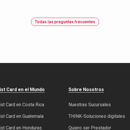
Todas las preguntas frecuentes
ist Card en el Mundo
Sobre Nosotros
st Card en Costa Rica
Nuestras Sucursales
st Card en Guatemala
THINK-Soluciones digitales
st Card en Honduras
Quiero ser Prestador