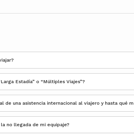
iajar?
“Larga Estadía” o “Múltiples Viajes”?
¿Cuándo comienza la protección real de una asistencia internacional al viajero y ha
¿Cómo notifico a Assist Card sobre la no llegada de mi equipaje?