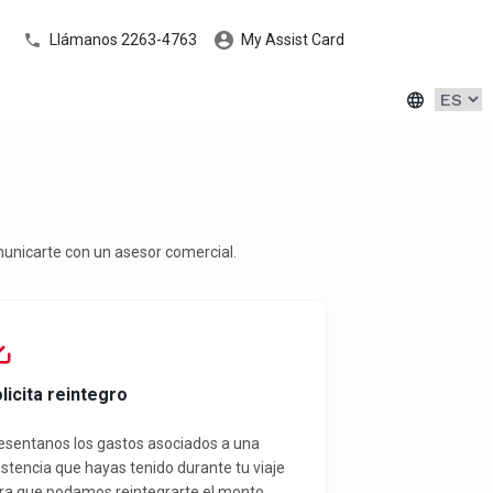
Llámanos 2263-4763
My Assist Card
omunicarte con un asesor comercial.
licita reintegro
esentanos los gastos asociados a una
istencia que hayas tenido durante tu viaje
ra que podamos reintegrarte el monto.