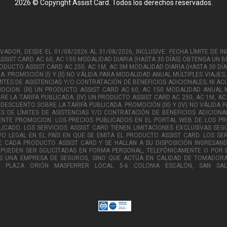
2026 © Copyright Assist Card. Todos los derechos reservados.
DOR, DESDE EL 01/08/2026 AL 31/08/2026, INCLUSIVE. FECHA LÍMITE DE INIC
SIST CARD AC 60, AC 150 MODALIDAD DIARIA (HASTA 30 DÍAS) OBTENGA UN BE
RODUCTO ASSIST CARD AC 250, AC 1M, AC 3M MODALIDAD DIARIA (HASTA 30 D
 PROMOCIÓN (I) Y (II) NO VÁLIDA PARA MODALIDAD ANUAL MÚLTIPLES VIAJES,
ITES DE ASISTENCIAS Y/O CONTRATACIÓN DE BENEFICIOS ADICIONALES; NI 
CION. (III) UN PRODUCTO ASSIST CARD AC 60, AC 150 MODALIDAD ANUAL M
RE LA TARIFA PUBLICADA. (IV) UN PRODUCTO ASSIST CARD AC 250, AC 1M, 
DESCUENTO SOBRE LA TARIFA PUBLICADA. PROMOCIÓN (III) Y (IV) NO VÁLIDA P
S DE LÍMITES DE ASISTENCIAS Y/O CONTRATACIÓN DE BENEFICIOS ADICIONA
ENTE PROMOCION. LOS PRECIOS PUBLICADOS EN EL PORTAL WEB DE LOS 
CADO. LOS SERVICIOS ASSIST CARD TIENEN LIMITACIONES EXCLUSIVAS SEGÚ
/O LEGAL EN EL PAÍS EN QUE SE EMITA EL PRODUCTO ASSIST CARD. LOS S
CADA PRODUCTO ASSIST CARD Y SE HALLAN A SU DISPOSICIÓN INGRESAND
PUEDEN SER SOLICITADAS EN FORMA PERSONAL, TELEFÓNICAMENTE O POR E
ES UNA EMPRESA DE SEGUROS, SINO QUE ACTÚA EN CALIDAD DE TOMADORA 
, PLAZA ORIÓN MASFERRER LOCAL 5-6 COLONIA ESCALÓN, SAN SAL