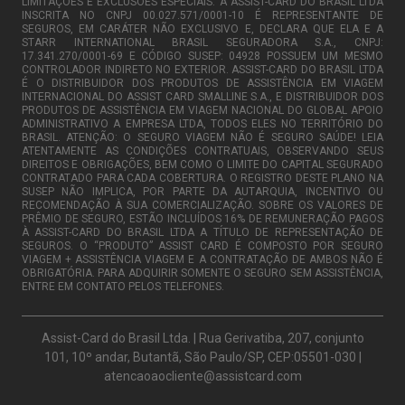
LIMITAÇÕES E EXCLUSÕES ESPECIAIS. A ASSIST-CARD DO BRASIL LTDA
INSCRITA NO CNPJ 00.027.571/0001-10 É REPRESENTANTE DE
SEGUROS, EM CARÁTER NÃO EXCLUSIVO E, DECLARA QUE ELA E A
STARR INTERNATIONAL BRASIL SEGURADORA S.A., CNPJ:
17.341.270/0001-69 E CÓDIGO SUSEP: 04928 POSSUEM UM MESMO
CONTROLADOR INDIRETO NO EXTERIOR. ASSIST-CARD DO BRASIL LTDA
É O DISTRIBUIDOR DOS PRODUTOS DE ASSISTÊNCIA EM VIAGEM
INTERNACIONAL DO ASSIST CARD SMALLINE S.A., E DISTRIBUIDOR DOS
PRODUTOS DE ASSISTÊNCIA EM VIAGEM NACIONAL DO GLOBAL APOIO
ADMINISTRATIVO A EMPRESA LTDA, TODOS ELES NO TERRITÓRIO DO
BRASIL. ATENÇÃO: O SEGURO VIAGEM NÃO É SEGURO SAÚDE! LEIA
ATENTAMENTE AS CONDIÇÕES CONTRATUAIS, OBSERVANDO SEUS
DIREITOS E OBRIGAÇÕES, BEM COMO O LIMITE DO CAPITAL SEGURADO
CONTRATADO PARA CADA COBERTURA. O REGISTRO DESTE PLANO NA
SUSEP NÃO IMPLICA, POR PARTE DA AUTARQUIA, INCENTIVO OU
RECOMENDAÇÃO À SUA COMERCIALIZAÇÃO. SOBRE OS VALORES DE
PRÊMIO DE SEGURO, ESTÃO INCLUÍDOS 16% DE REMUNERAÇÃO PAGOS
À ASSIST-CARD DO BRASIL LTDA A TÍTULO DE REPRESENTAÇÃO DE
SEGUROS. O “PRODUTO” ASSIST CARD É COMPOSTO POR SEGURO
VIAGEM + ASSISTÊNCIA VIAGEM E A CONTRATAÇÃO DE AMBOS NÃO É
OBRIGATÓRIA. PARA ADQUIRIR SOMENTE O SEGURO SEM ASSISTÊNCIA,
ENTRE EM CONTATO PELOS TELEFONES.
Assist-Card do Brasil Ltda. | Rua Gerivatiba, 207, conjunto
101, 10º andar, Butantã, São Paulo/SP, CEP:05501-030 |
atencaoaocliente@assistcard.com