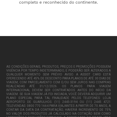
completo e reconhecido do continente.
AS CONDIÇÕES GERAIS, PRODUTOS, PREÇOS E PROMOÇÕES POSSUEM
VIGÊNCIA POR TEMPO INDETERMINADO, E PODERÃO SER ALTERADOS A
QUALQUER MOMENTO SEM PRÉVIO AVISO. A ASSIST CARD ESTÁ
OFERECENDO ATÉ 45% DE DESCONTO PARA PLANOS DE ATÉ 30 DIAS DE
VIAGEM, COM PARCELAMENTO COM E/OU SEM JUROS NAS COMPRAS
REALIZADAS ATÉ 31/12/2026. OS PLANOS PARA VIAGEM
INTERNACIONAL DEVEM SER CONTRATADOS ANTES DO INÍCIO DA
VIAGEM. SE SUA VIAGEM JÁ FOI INICIADA, VOCÊ DEVERÁ ADQUIRIR UM
PLANO ESPECIAL PARA TAL FINALIDADE PELOS TELEFONES: LOJA
AEROPORTO DE GUARULHOS: (11) 2445-3194 OU (11) 2445 4721
TELEVENDAS: 0800 770 1664 PARA VIAJANTES A PARTIR DE 70 ANOS, A
CONTAR DA DATA DA CONTRATAÇÃO, HAVERÁ INCREMENTO DE 75%
NO VALOR DOS PRODUTOS JÁ CALCULADO NA COTAÇÃO BEM COMO