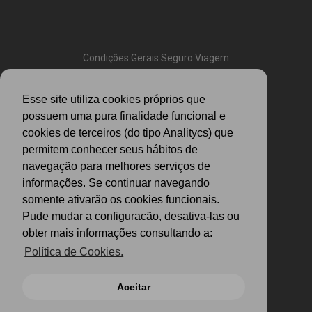
Condições Gerais Seguro Viagem
Condições Gerais Anual Multiviagens
Esse site utiliza cookies próprios que
Condições Gerais Assistência
possuem uma pura finalidade funcional e
cookies de terceiros (do tipo Analitycs) que
Política de Cookies
permitem conhecer seus hábitos de
navegação para melhores serviços de
Politica de Privacidade
informações. Se continuar navegando
somente ativarão os cookies funcionais.
Pude mudar a configuracão, desativa-las ou
obter mais informações consultando a:
Política de Cookies.
Aceitar