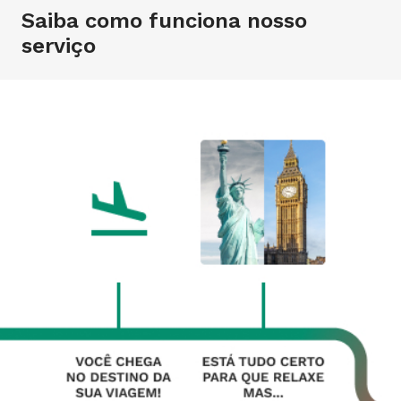
Saiba como funciona nosso
serviço
SINTOMAS PRÉ-
PRESCRIÇÃO DE
DISPOSITIVO
EXISTENTES
MEDICAMENTO
PERDIDO OU
ROUBADO
Nós cobrimos você se
Você pode solicitar a
você tiver algum sintoma
prescrição de seus
Celular, tablet ou
devido a doenças pré-
medicamentos por
notebook: cobrimos perda
existentes.
telemedicina ou com
ou roubo desses
profissional designado.
aparelhos tão importantes
para sua viagem.