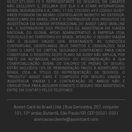
00.027.571/0001-10 É REPRESENTANTE DE SEGUROS, EM CARÁTER
NÃO EXCLUSIVO E, DECLARA QUE ELA E A STARR INTERNATIONAL
BRASIL SEGURADORA S.A., CNPJ: 17.341.270/0001-69 E CÓDIGO SUSEP:
04928 POSSUEM UM MESMO CONTROLADOR INDIRETO NO EXTERIOR.
ASSIST-CARD DO BRASIL LTDA É O DISTRIBUIDOR DOS PRODUTOS DE
ASSISTÊNCIA EM VIAGEM INTERNACIONAL DO ASSIST CARD SMALLINE
S.A., E DISTRIBUIDOR DOS PRODUTOS DE ASSISTÊNCIA EM VIAGEM
NACIONAL DO GLOBAL APOIO ADMINISTRATIVO A EMPRESA LTDA,
TODOS ELES NO TERRITÓRIO DO BRASIL. ATENÇÃO: O SEGURO VIAGEM
NÃO É SEGURO SAÚDE! LEIA ATENTAMENTE AS CONDIÇÕES
CONTRATUAIS, OBSERVANDO SEUS DIREITOS E OBRIGAÇÕES, BEM
COMO O LIMITE DO CAPITAL SEGURADO CONTRATADO PARA CADA
COBERTURA. O REGISTRO DESTE PLANO NA SUSEP NÃO IMPLICA, POR
PARTE DA AUTARQUIA, INCENTIVO OU RECOMENDAÇÃO À SUA
COMERCIALIZAÇÃO. SOBRE OS VALORES DE PRÊMIO DE SEGURO,
ESTÃO INCLUÍDOS 16% DE REMUNERAÇÃO PAGOS À ASSISTCARD DO
BRASIL LTDA A TÍTULO DE REPRESENTAÇÃO DE SEGUROS. O
“PRODUTO” ASSIST CARD É COMPOSTO POR SEGURO VIAGEM +
ASSISTÊNCIA VIAGEM E A CONTRATAÇÃO DE AMBOS NÃO É
OBRIGATÓRIA. PARA ADQUIRIR SOMENTE O SEGURO SEM ASSISTÊNCIA,
ENTRE EM CONTATO PELOS TELEFONES.
Assist-Card do Brasil Ltda. | Rua Gerivatiba, 207, conjunto
101, 10º andar, Butantã, São Paulo/SP, CEP:05501-030 |
atencaoaocliente@assistcard.com