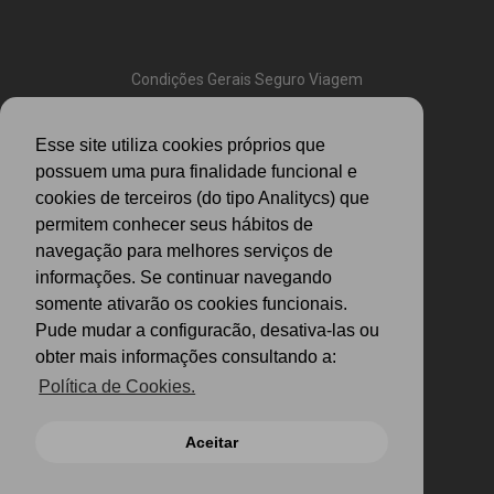
Condições Gerais Seguro Viagem
Condições Gerais Anual Multiviagens
Esse site utiliza cookies próprios que
Condições Gerais Assistência
possuem uma pura finalidade funcional e
cookies de terceiros (do tipo Analitycs) que
Política de Cookies
permitem conhecer seus hábitos de
navegação para melhores serviços de
Politica de Privacidade
informações. Se continuar navegando
somente ativarão os cookies funcionais.
Pude mudar a configuracão, desativa-las ou
obter mais informações consultando a:
Política de Cookies.
Aceitar