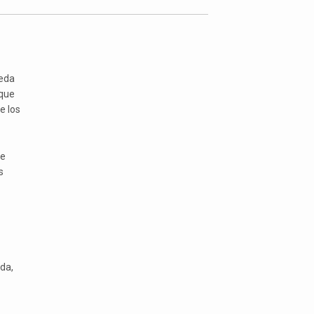
ueda
rque
e los
de
s
da,