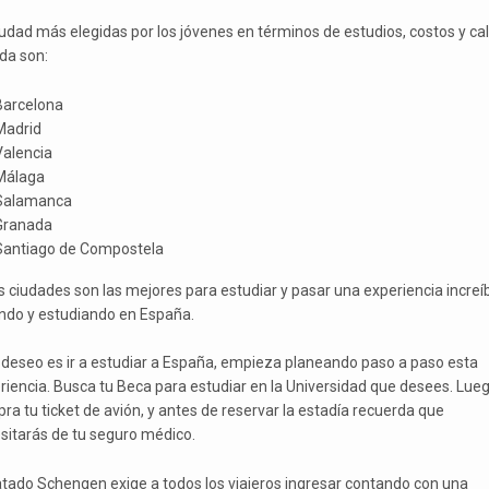
iudad más elegidas por los jóvenes en términos de estudios, costos y ca
ida son:
Barcelona
Madrid
Valencia
Málaga
Salamanca
Granada
Santiago de Compostela
s ciudades son las mejores para estudiar y pasar una experiencia increí
endo y estudiando en España.
u deseo es ir a estudiar a España, empieza planeando paso a paso esta
riencia. Busca tu Beca para estudiar en la Universidad que desees. Lue
ra tu ticket de avión, y antes de reservar la estadía recuerda que
sitarás de tu seguro médico.
ratado Schengen exige a todos los viajeros ingresar contando con una