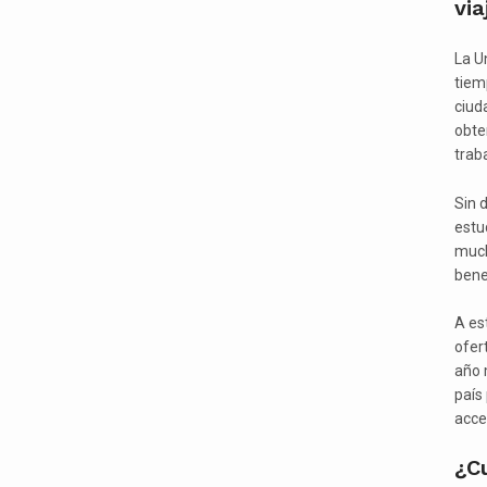
via
La U
tiem
ciud
obte
trab
Sin 
estu
much
bene
A es
ofer
año 
país
acce
¿C