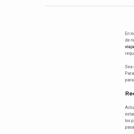
En l
de n
viaj
requ
Sea 
Para
para 
Req
Actu
esta
los 
pasap