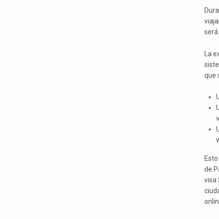
Dura
viaj
será
La e
sist
que s
U
v
U
Esto
de P
visa
ciud
onli