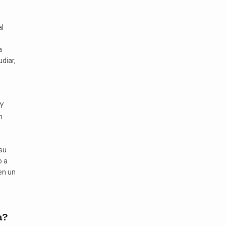
al
a
diar,
 Y
n
su
o a
en un
a?