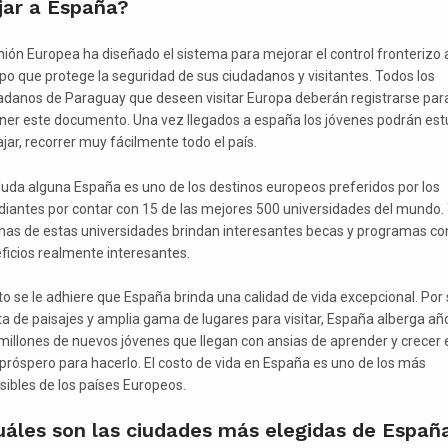
jar a España?
nión Europea ha diseñado el sistema para mejorar el control fronterizo 
po que protege la seguridad de sus ciudadanos y visitantes. Todos los
adanos de Paraguay que deseen visitar Europa deberán registrarse par
ner este documento. Una vez llegados a españa los jóvenes podrán estu
ajar, recorrer muy fácilmente todo el país.
duda alguna España es uno de los destinos europeos preferidos por los
diantes por contar con 15 de las mejores 500 universidades del mundo.
as de estas universidades brindan interesantes becas y programas co
ficios realmente interesantes.
to se le adhiere que España brinda una calidad de vida excepcional. Por 
ta de paisajes y amplia gama de lugares para visitar, España alberga añ
millones de nuevos jóvenes que llegan con ansias de aprender y crecer 
 próspero para hacerlo. El costo de vida en España es uno de los más
sibles de los países Europeos.
uáles son las ciudades más elegidas de Españ