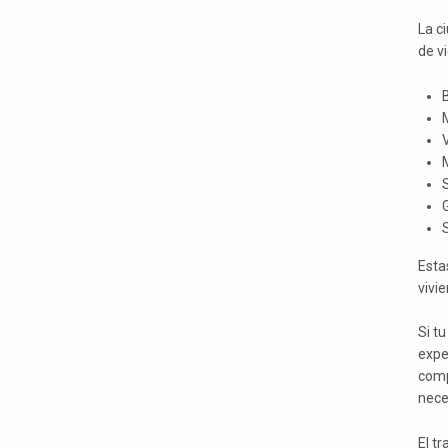
La c
de v
Esta
vivi
Si t
expe
comp
nece
El t