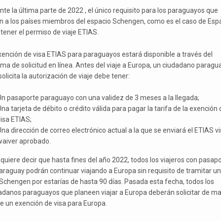
nte la última parte de 2022 , el único requisito para los paraguayos que
an a los países miembros del espacio Schengen, como es el caso de Esp
 tener el permiso de viaje ETIAS.
xención de visa ETIAS para paraguayos estará disponible a través del
ema de solicitud en línea. Antes del viaje a Europa, un ciudadano paragu
olicita la autorización de viaje debe tener:
Un pasaporte paraguayo con una validez de 3 meses a la llegada;
na tarjeta de débito o crédito válida para pagar la tarifa de la exención 
isa ETIAS;
na dirección de correo electrónico actual a la que se enviará el ETIAS v
waiver aprobado.
 quiere decir que hasta fines del año 2022, todos los viajeros con pasap
araguay podrán continuar viajando a Europa sin requisito de tramitar u
 Schengen por estarías de hasta 90 días. Pasada esta fecha, todos los
adanos paraguayos que planeen viajar a Europa deberán solicitar de m
ne un exención de visa para Europa.