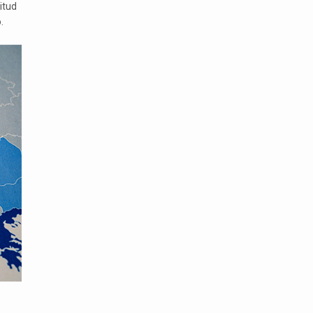
itud
.