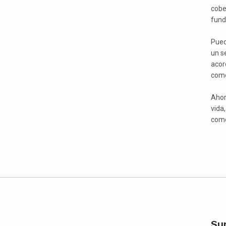
cobe
fund
Pued
un s
acor
como
Ahor
vida
como
Su