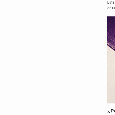
Este
de u
¿P