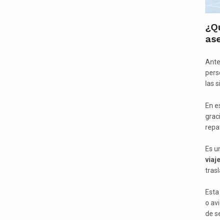
¿Qu
as
Ante
perso
las 
En es
graci
repa
Es u
viaj
tras
Esta 
o av
de s