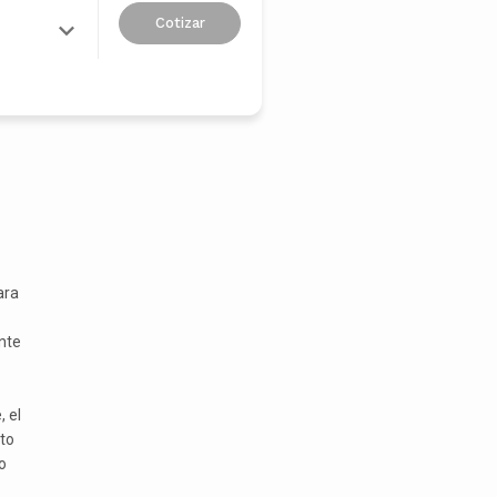
Cotizar
ara
nte
 el
to
o