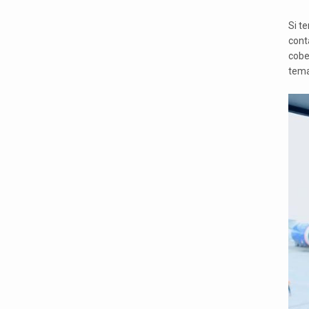
Si t
cont
cobe
tema