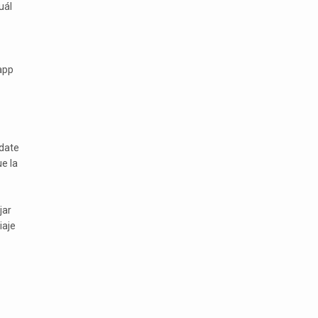
uál
app
rdate
e la
jar
iaje