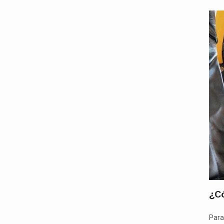
¿Có
Para