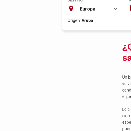
DESTINO
Europa
Origen:
Aruba
¿
sa
Un b
volv
cond
el p
Lo c
cier
espec
pued