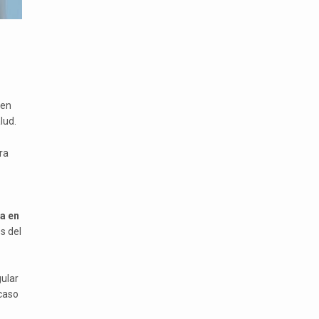
 en
lud.
ra
a en
s del
gular
caso