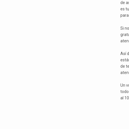
de as
es t
para 
Si n
grat
aten
Así d
está
de t
aten
Un v
todo
al 1