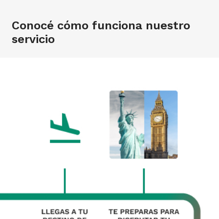
Conocé cómo funciona nuestro
servicio
SÍNTOMAS DE
RECETA PARA
PÉRDIDA O ROBO
PREEXISTENCIAS
MEDICACIÓN
DE DISPOSITIVO
Te damos cobertura si
Podés solicitar las
Celular, tablet o notebook:
tenés algún síntoma por
recetas para tu
cubrimos pérdida o robo
enfermedades
medicación por
de estos dispositivos tan
preexistentes.
telemedicina o con un
importantes para tu viaje.
profesional asignado.