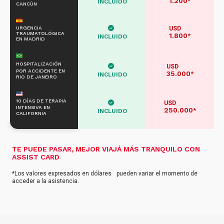
1.200
*
INCLUIDO
CANCÚN
URGENCIA
USD
TRAUMATOLÓGICA
1.800
*
INCLUIDO
EN MADRID
HOSPITALIZACIÓN
USD
POR ACCIDENTE EN
35.000
*
INCLUIDO
RIO DE JANEIRO
10 DÍAS DE TERAPIA
USD
INTENSIVA EN
250.000
*
INCLUIDO
CALIFORNIA
TE PUEDE PASAR, MEJOR VIAJÁ MÁS TRANQUILO CON
ASSIST CARD
*Los valores expresados en dólares pueden variar el momento de
acceder a la asistencia.