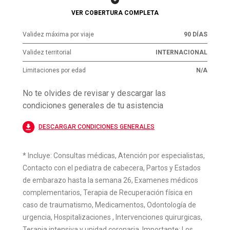
VER COBERTURA COMPLETA
Práctica de deportes*
HASTA USD 3,000
Validez máxima por viaje
90 DÍAS
Estado de embarazo*
HASTA USD 3,000
Validez territorial
INTERNACIONAL
Prótesis y ortesis
Limitaciones por edad
HASTA USD 600
N/A
Traslados Sanitarios
No te olvides de revisar y descargar las
INCLUIDO
condiciones generales de tu asistencia
Repatriaciones (Sanitaria o funeraria)
INCLUIDO
DESCARGAR CONDICIONES GENERALES
Regreso de Acompañante del titular repatriado
INCLUIDO
* Incluye: Consultas médicas, Atención por especialistas,
Traslado de un familiar
INCLUIDO
Contacto con el pediatra de cabecera, Partos y Estados
de embarazo hasta la semana 26, Examenes médicos
Estancia de un familiar
*Por día USD 120
MÁXIMO USD 600
complementarios, Terapia de Recuperación física en
Gastos de Hotel por reposo forzoso luego de una hospitalización
caso de traumatismo, Medicamentos, Odontología de
*Por día USD 120
MÁXIMO USD 600
urgencia, Hospitalizaciones , Intervenciones quirurgicas,
Acompañamiento de menores o mayores
Terapia intensiva y unidad coronaria. Importante: Los