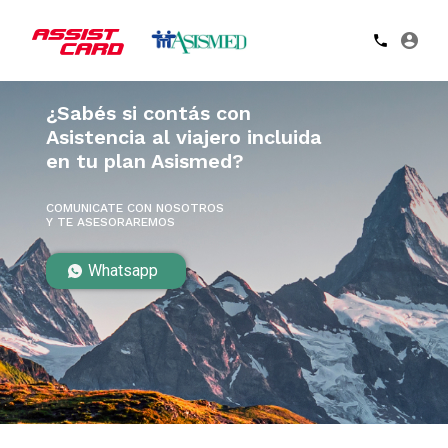
¿Sabés si contás con
Asistencia al viajero incluida
en tu plan Asismed?
COMUNICATE CON NOSOTROS
Y TE ASESORAREMOS
Whatsapp