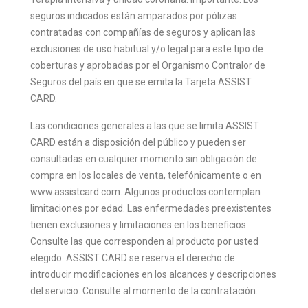
INCLUIDO
seguros indicados están amparados por pólizas
Diferencia de tarifa por viaje de regreso retrasado o anticipado
contratadas con compañías de seguros y aplican las
INCLUIDO
exclusiones de uso habitual y/o legal para este tipo de
Asistencia legal por responsabilidad en un accidente
coberturas y aprobadas por el Organismo Contralor de
HASTA USD 5,000
Seguros del país en que se emita la Tarjeta ASSIST
Anticipo de fondos para fianzas
CARD.
HASTA USD 5,000
Asistencia en caso de robo o extravío de documentos, etc.
Las condiciones generales a las que se limita ASSIST
INCLUIDO
CARD están a disposición del público y pueden ser
Localización de equipajes
consultadas en cualquier momento sin obligación de
INCLUIDO
compra en los locales de venta, telefónicamente o en
Telemedicina - Consultas médicas online
www.assistcard.com. Algunos productos contemplan
INCLUIDO
limitaciones por edad. Las enfermedades preexistentes
SEGUROS
tienen exclusiones y limitaciones en los beneficios.
Indemnización por pérdida de equipaje
Consulte las que corresponden al producto por usted
Complementario USD 40 por kg
HASTA USD 1,200
elegido. ASSIST CARD se reserva el derecho de
Indemnización por demora en la entrega del equipaje
introducir modificaciones en los alcances y descripciones
Más de 8 horas
HASTA USD 200
del servicio. Consulte al momento de la contratación.