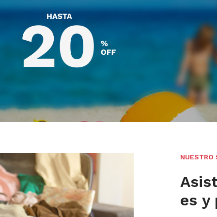
NUESTRO 
Asist
es y