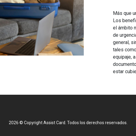
Más que un 
Los benefi
el ámbito 
de urgenci
general, s
tales como
equipaje, 
documentos
estar cubie
2026 © Copyright Assist Card. Todos los derechos reservados.