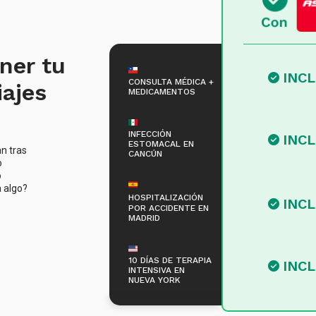
ner tu
INC
CONSULTA MÉDICA +
iajes
MEDICAMENTOS
INFECCIÓN
INC
ESTOMACAL EN
n tras
CANCÚN
o
o
a algo?
HOSPITALIZACIÓN
INC
POR ACCIDENTE EN
MADRID
10 DÍAS DE TERAPIA
INC
INTENSIVA EN
NUEVA YORK