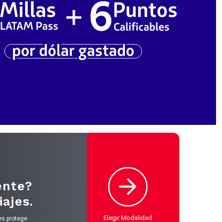
ente?
ajes.
Elegir Modalidad
jes protege