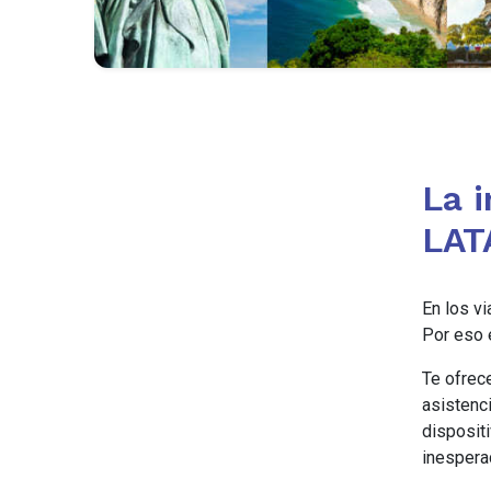
La 
LAT
En los v
Por eso e
Te ofrec
asistenci
disposit
inespera