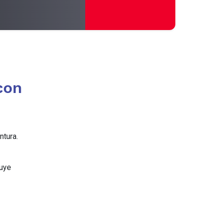
con
ntura.
luye