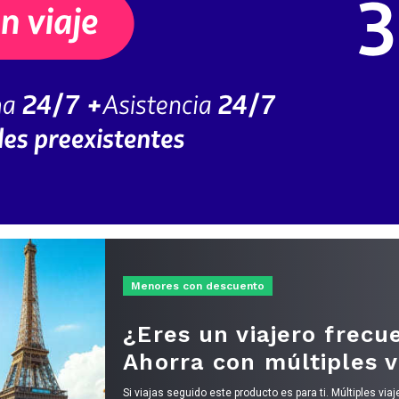
Menores con descuento
¿Eres un viajero frecu
Ahorra con múltiples vi
Si viajas seguido este producto es para ti. Múltiples via