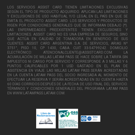
LOS SERVICIOS ASSIST CARD TIENEN LIMITACIONES EXCLUSIVAS
SEGÚN EL TIPO DE PRODUCTO ADQUIRIDO. APLICAN LAS LIMITACIONES
Y EXCLUSIONES DE USO HABITUAL Y/O LEGAL EN EL PAÍS EN QUE SE
EMITA EL PRODUCTO ASSIST CARD. LOS SERVICIOS Y PRODUCTOS SE
RIGEN POR CONDICIONES GENERALES QUE SE INFORMAN DEBAJO (*).
LAS ENFERMEDADES PREEXISTENTES TIENEN EXCLUSIONES Y
LIMITACIONES. ASSIST CARD NO ES UNA EMPRESA DE SEGUROS, SINO
QUE ACTÚA EN CALIDAD DE TOMADORA EN BENEFICIO DE SUS
CLIENTES. ASSIST CARD ARGENTINA S.A. DE SERVICIOS, ARIAS Nº
3751°, PISO 10, CP 1430, CABA. CUIT 33-54799242. DOMICILIO
ELECTRÓNICO: ATENCIONALCLIENTE@ASSISTCARD.COM. LA
ACUMULACIÓN DE MILLAS LATAM PASS SE HACE SOBRE LA TARIFA SIN
IMPUESTOS NI CARGO POR SERVICIO Y CORRESPONDE A 3 MILLAS Y 6
PUNTOS CALIFICABLES POR 1 USD GASTADO EN EL PLAN DE
ASISTENCIA EN VIAJE. LAS MILLAS LATAM PASS SERÁN ACREDITADAS
EN LA CUENTA LATAM PASS DEL SOCIO INGRESADA AL MOMENTO DE
EFECTUAR LA RESERVA Y SERÁN ACREDITADAS EN SU CUENTA HASTA
60 DÍAS CORRIDOS DESPUÉS DE LA FECHA DE USO FINAL DEL SERVICIO.
TÉRMINOS Y CONDICIONES GENERALES DEL PROGRAMA LATAM PASS
EN WWW.LATAMPASS.LATAM.COM.