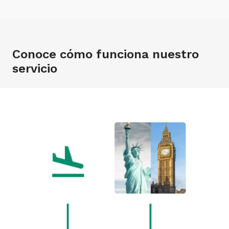
Conoce cómo funciona nuestro
servicio
SÍNTOMAS DE
RECETA PARA
PÉRDIDA O ROBO
PREEXISTENCIAS
MEDICACIÓN
DE DISPOSITIVO
Te damos cobertura si
Puedes solicitar las
Celular, tablet o notebook:
tienes algún síntoma por
recetas para tu
cubrimos pérdida o robo
enfermedades
medicación por
de estos dispositivos tan
preexistentes.
telemedicina o con un
importantes para tu viaje.
profesional asignado.