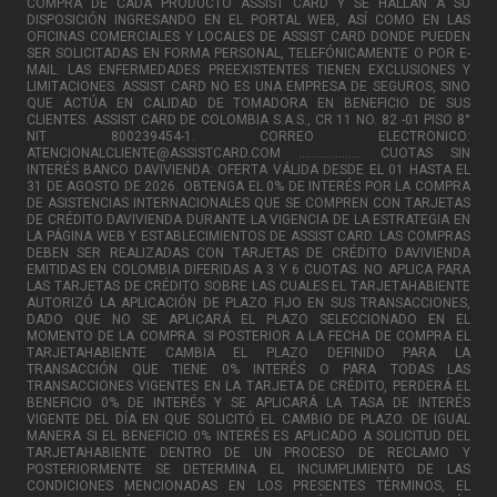
COMPRA DE CADA PRODUCTO ASSIST CARD Y SE HALLAN A SU
DISPOSICIÓN INGRESANDO EN EL PORTAL WEB, ASÍ COMO EN LAS
OFICINAS COMERCIALES Y LOCALES DE ASSIST CARD DONDE PUEDEN
SER SOLICITADAS EN FORMA PERSONAL, TELEFÓNICAMENTE O POR E-
MAIL. LAS ENFERMEDADES PREEXISTENTES TIENEN EXCLUSIONES Y
LIMITACIONES. ASSIST CARD NO ES UNA EMPRESA DE SEGUROS, SINO
QUE ACTÚA EN CALIDAD DE TOMADORA EN BENEFICIO DE SUS
CLIENTES. ASSIST CARD DE COLOMBIA S.A.S., CR 11 NO. 82 -01 PISO 8°
NIT 800239454-1. CORREO ELECTRONICO:
ATENCIONALCLIENTE@ASSISTCARD.COM ................... CUOTAS SIN
INTERÉS BANCO DAVIVIENDA: OFERTA VÁLIDA DESDE EL 01 HASTA EL
31 DE AGOSTO DE 2026. OBTENGA EL 0% DE INTERÉS POR LA COMPRA
DE ASISTENCIAS INTERNACIONALES QUE SE COMPREN CON TARJETAS
DE CRÉDITO DAVIVIENDA DURANTE LA VIGENCIA DE LA ESTRATEGIA EN
LA PÁGINA WEB Y ESTABLECIMIENTOS DE ASSIST CARD. LAS COMPRAS
DEBEN SER REALIZADAS CON TARJETAS DE CRÉDITO DAVIVIENDA
EMITIDAS EN COLOMBIA DIFERIDAS A 3 Y 6 CUOTAS. NO APLICA PARA
LAS TARJETAS DE CRÉDITO SOBRE LAS CUALES EL TARJETAHABIENTE
AUTORIZÓ LA APLICACIÓN DE PLAZO FIJO EN SUS TRANSACCIONES,
DADO QUE NO SE APLICARÁ EL PLAZO SELECCIONADO EN EL
MOMENTO DE LA COMPRA. SI POSTERIOR A LA FECHA DE COMPRA EL
TARJETAHABIENTE CAMBIA EL PLAZO DEFINIDO PARA LA
TRANSACCIÓN QUE TIENE 0% INTERÉS O PARA TODAS LAS
TRANSACCIONES VIGENTES EN LA TARJETA DE CRÉDITO, PERDERÁ EL
BENEFICIO 0% DE INTERÉS Y SE APLICARÁ LA TASA DE INTERÉS
VIGENTE DEL DÍA EN QUE SOLICITÓ EL CAMBIO DE PLAZO. DE IGUAL
MANERA SI EL BENEFICIO 0% INTERÉS ES APLICADO A SOLICITUD DEL
TARJETAHABIENTE DENTRO DE UN PROCESO DE RECLAMO Y
POSTERIORMENTE SE DETERMINA EL INCUMPLIMIENTO DE LAS
CONDICIONES MENCIONADAS EN LOS PRESENTES TÉRMINOS, EL