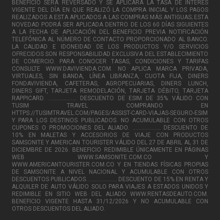
BENEFICIO SERÁ REVERSADO Y SE APLICARÁ LA TASA DE INTERÉS
VIGENTE DEL DÍA EN QUE REALIZÓ LA COMPRA INICIAL Y LOS PAGOS
REALIZADOS A ESTA APLICADOS A LAS COMPRAS MÁS ANTIGUAS; ESTA
NOVEDAD PODRÁ SER APLICADA DENTRO DE LOS 60 DÍAS SIGUIENTES
A LA FECHA DE APLICACIÓN DEL BENEFICIO PREVIA NOTIFICACIÓN
TELEFÓNICA AL NÚMERO DE CONTACTO PROPORCIONADO AL BANCO.
LA CALIDAD E IDONEIDAD DE LOS PRODUCTOS Y/O SERVICIOS
OFRECIDOS SON RESPONSABILIDAD EXCLUSIVA DEL ESTABLECIMIENTO
DE COMERCIO. PARA CONOCER TASAS, CONDICIONES Y TARIFAS
CONSULTE WWW.DAVIVIENDA.COM. NO APLICA MARCA PRIVADA,
VIRTUALES, SIN BANDA, LÍNEA LIBRANZA, CUOTA FIJA, DINERS
FONDAVIVIENDA, CAFETERAS, AGROPECUARIAS, DINERS LUNCH,
DINERS GIFT, TARJETA REMODELACIÓN, TARJETA DÉBITO, TARJETA
RAPPICARD. ................... DESCUENTO DE ESIM DE 35% VÁLIDO CON
TUSIM TRAVEL COMPRANDO EN
HTTPS://TUSIMTRAVEL.COM/PAGES/ASSIST-CARD-VIAJAS-SEGURO-ESIM
Y PARA LOS DESTINOS PUBLICADOS. NO ACUMULABLE CON OTROS
CUPONES O PROMOCIONES DEL ALIADO. ................... DESCUENTO DE
10% EN MALETAS Y ACCESORIOS DE VIAJE CON PRODUCTOS
SAMSONITE Y AMERICAN TOURISTER VÁLIDO DEL 27 DE ABRIL AL 31 DE
DICIEMBRE DE 2026. BENEFICIO REDIMIBLE ÚNICAMENTE EN PÁGINAS
WEB WWW.SAMSONITE.COM.CO Y
WWW.AMERICANTOURISTER.COM.CO Y EN TIENDAS FÍSICAS PROPIAS
DE SAMSONITE A NIVEL NACIONAL Y ACUMULABLE CON OTROS
DESCUENTOS PUBLICADOS. ................... DESCUENTO DE 15% EN RENTA Y
ALQUILER DE AUTO VÁLIDO SOLO PARA VIAJES A ESTADOS UNIDOS Y
REDIMIBLE EN SITIO WEB DEL ALIADO WWW.RENTASDEAUTO.COM.
BENEFICIO VIGENTE HASTA 31/12/2026 Y NO ACUMULABLE CON
OTROS DESCUENTOS DEL ALIADO.