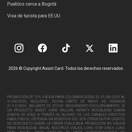
Pueblos cerca a Bogotá
Visa de turista para EE.UU.
2026 © Copyright Assist Card. Todos los derechos reservados.
PROMOCIÓN DE 15% VÁLIDA PARA COLOMBIA DESDE EL 01/08/2026 AL
31/08/2026, INCLUSIVE. FECHA LÍMITE DE INICIO DE VIGENCIA
31/12/2026. SIN LÍMITE DE STOCK. ADQUIRIENDO EXCLUSIVAMENTE: (I)
UN PRODUCTO ASSIST CARD MILLION, INFINITY MODALIDAD DIARIA
(HASTA 30 DÍAS) A TRAVÉS DE ALGUNO DE LOS CANALES DIRECTOS
HABILITADOS, OBTENGA UN BENEFICIO DEL 30% (TREINTA POR CIENTO)
DE DESCUENTO SOBRE LA TARIFA PUBLICADA. PROMOCIÓN NO VÁLIDA
PARA MODALIDAD ANUAL MÚLTIPLES VIAJES, LONG STAY DAILY, LONG