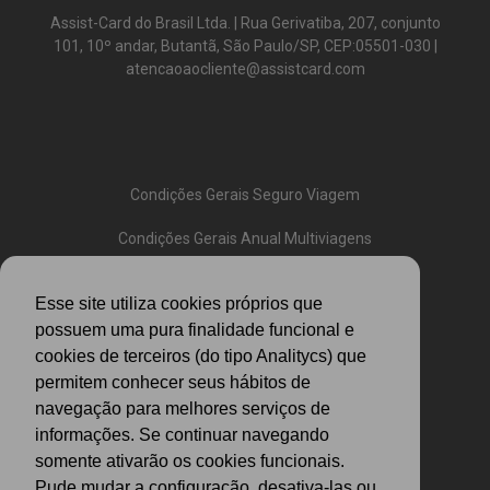
Assist-Card do Brasil Ltda. | Rua Gerivatiba, 207, conjunto
101, 10º andar, Butantã, São Paulo/SP, CEP:05501-030 |
atencaoaocliente@assistcard.com
Condições Gerais Seguro Viagem
Condições Gerais Anual Multiviagens
Condições Gerais Assistência
Esse site utiliza cookies próprios que
Política de Cookies
possuem uma pura finalidade funcional e
cookies de terceiros (do tipo Analitycs) que
FAQ
permitem conhecer seus hábitos de
navegação para melhores serviços de
Politica de Privacidade
informações. Se continuar navegando
somente ativarão os cookies funcionais.
Pude mudar a configuracão, desativa-las ou