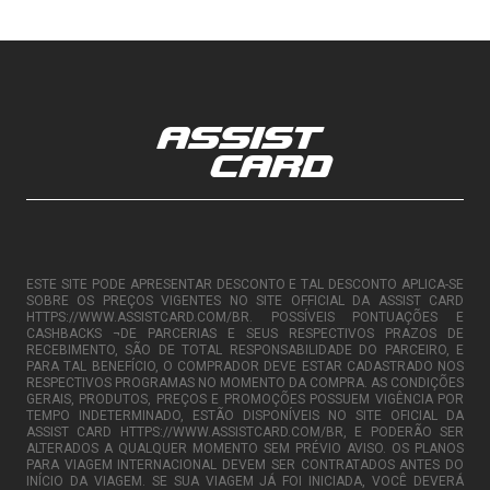
ESTE SITE PODE APRESENTAR DESCONTO E TAL DESCONTO APLICA-SE
SOBRE OS PREÇOS VIGENTES NO SITE OFFICIAL DA ASSIST CARD
HTTPS://WWW.ASSISTCARD.COM/BR. POSSÍVEIS PONTUAÇÕES E
CASHBACKS ¬DE PARCERIAS E SEUS RESPECTIVOS PRAZOS DE
RECEBIMENTO, SÃO DE TOTAL RESPONSABILIDADE DO PARCEIRO, E
PARA TAL BENEFÍCIO, O COMPRADOR DEVE ESTAR CADASTRADO NOS
RESPECTIVOS PROGRAMAS NO MOMENTO DA COMPRA. AS CONDIÇÕES
GERAIS, PRODUTOS, PREÇOS E PROMOÇÕES POSSUEM VIGÊNCIA POR
TEMPO INDETERMINADO, ESTÃO DISPONÍVEIS NO SITE OFICIAL DA
ASSIST CARD HTTPS://WWW.ASSISTCARD.COM/BR, E PODERÃO SER
ALTERADOS A QUALQUER MOMENTO SEM PRÉVIO AVISO. OS PLANOS
PARA VIAGEM INTERNACIONAL DEVEM SER CONTRATADOS ANTES DO
INÍCIO DA VIAGEM. SE SUA VIAGEM JÁ FOI INICIADA, VOCÊ DEVERÁ