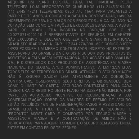
ADQUIRIR UM PLANO ESPECIAL PARA TAL FINALIDADE PELOS
TELEFONES: LOJA AEROPORTO DE GUARULHOS: (11) 2445-3194 OU
(11) 2445 4721| TELEVENDAS: 0800 770 1664 PARA VIAJANTES A
PARTIR DE 70 ANOS, A CONTAR DA DATA DA CONTRATAÇÃO, HAVERÁ
INCREMENTO DE 75% NO VALOR DOS PRODUTOS JÁ CALCULADO NA
COTAÇÃO BEM COMO LIMITAÇÕES E EXCLUSÕES ESPECIAIS. A ASSIST-
CARD DO BRASIL LTDA INSCRITA NO CNPJ/MF SOB O N°
00.027.571/0001-10 É REPRESENTANTE DE SEGUROS, EM CARÁTER
NÃO EXCLUSIVO E, DECLARA QUE ELA E A STARR INTERNATIONAL
BRASIL SEGURADORA S.A., CNPJ: 17.341.270/0001-69 E CÓDIGO SUSEP:
04928 POSSUEM UM MESMO CONTROLADOR INDIRETO NO EXTERIOR.
ASSIST-CARD DO BRASIL LTDA É O DISTRIBUIDOR DOS PRODUTOS DE
ASSISTÊNCIA EM VIAGEM INTERNACIONAL DO ASSIST CARD SMALLINE
S.A., E DISTRIBUIDOR DOS PRODUTOS DE ASSISTÊNCIA EM VIAGEM
NACIONAL DO GLOBAL APOIO ADMINISTRATIVO A EMPRESA LTDA,
TODOS ELES NO TERRITÓRIO DO BRASIL. ATENÇÃO: O SEGURO VIAGEM
NÃO É SEGURO SAÚDE! LEIA ATENTAMENTE AS CONDIÇÕES
CONTRATUAIS, OBSERVANDO SEUS DIREITOS E OBRIGAÇÕES, BEM
COMO O LIMITE DO CAPITAL SEGURADO CONTRATADO PARA CADA
COBERTURA. O REGISTRO DESTE PLANO NA SUSEP NÃO IMPLICA, POR
PARTE DA AUTARQUIA, INCENTIVO OU RECOMENDAÇÃO À SUA
COMERCIALIZAÇÃO. SOBRE OS VALORES DE PRÊMIO DE SEGURO,
ESTÃO INCLUÍDOS 16% DE REMUNERAÇÃO PAGOS À ASSISTCARD DO
BRASIL LTDA A TÍTULO DE REPRESENTAÇÃO DE SEGUROS. O
“PRODUTO” ASSIST CARD É COMPOSTO POR SEGURO VIAGEM +
ASSISTÊNCIA VIAGEM E A CONTRATAÇÃO DE AMBOS NÃO É
OBRIGATÓRIA. PARA ADQUIRIR SOMENTE O SEGURO SEM ASSISTÊNCIA,
ENTRE EM CONTATO PELOS TELEFONES.