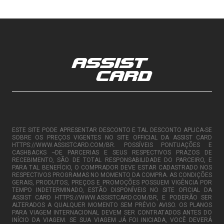
ESTE SITE PODE APRESENTAR DESCONTO E TAL DESCONTO APLICA-SE
SOBRE OS PREÇOS VIGENTES NO SITE OFFICIAL DA ASSIST CARD
HTTPS://WWW.ASSISTCARD.COM/BR. POSSÍVEIS PONTUAÇÕES E
CASHBACKS ¬DE PARCERIAS E SEUS RESPECTIVOS PRAZOS DE
RECEBIMENTO, SÃO DE TOTAL RESPONSABILIDADE DO PARCEIRO, E
PARA TAL BENEFÍCIO, O COMPRADOR DEVE ESTAR CADASTRADO NOS
RESPECTIVOS PROGRAMAS NO MOMENTO DA COMPRA. AS CONDIÇÕES
GERAIS, PRODUTOS, PREÇOS E PROMOÇÕES POSSUEM VIGÊNCIA POR
TEMPO INDETERMINADO, ESTÃO DISPONÍVEIS NO SITE OFICIAL DA
ASSIST CARD HTTPS://WWW.ASSISTCARD.COM/BR, E PODERÃO SER
ALTERADOS A QUALQUER MOMENTO SEM PRÉVIO AVISO. OS PLANOS
PARA VIAGEM INTERNACIONAL DEVEM SER CONTRATADOS ANTES DO
INÍCIO DA VIAGEM. SE SUA VIAGEM JÁ FOI INICIADA, VOCÊ DEVERÁ