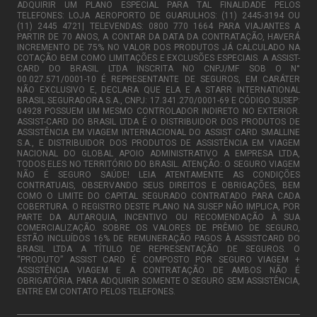
ADQUIRIR UM PLANO ESPECIAL PARA TAL FINALIDADE PELOS
TELEFONES: LOJA AEROPORTO DE GUARULHOS: (11) 2445-3194 OU
(11) 2445 4721| TELEVENDAS: 0800 770 1664 PARA VIAJANTES A
PARTIR DE 70 ANOS, A CONTAR DA DATA DA CONTRATAÇÃO, HAVERÁ
INCREMENTO DE 75% NO VALOR DOS PRODUTOS JÁ CALCULADO NA
COTAÇÃO BEM COMO LIMITAÇÕES E EXCLUSÕES ESPECIAIS. A ASSIST-
CARD DO BRASIL LTDA INSCRITA NO CNPJ/MF SOB O N°
00.027.571/0001-10 É REPRESENTANTE DE SEGUROS, EM CARÁTER
NÃO EXCLUSIVO E, DECLARA QUE ELA E A STARR INTERNATIONAL
BRASIL SEGURADORA S.A., CNPJ: 17.341.270/0001-69 E CÓDIGO SUSEP:
04928 POSSUEM UM MESMO CONTROLADOR INDIRETO NO EXTERIOR.
ASSIST-CARD DO BRASIL LTDA É O DISTRIBUIDOR DOS PRODUTOS DE
ASSISTÊNCIA EM VIAGEM INTERNACIONAL DO ASSIST CARD SMALLINE
S.A., E DISTRIBUIDOR DOS PRODUTOS DE ASSISTÊNCIA EM VIAGEM
NACIONAL DO GLOBAL APOIO ADMINISTRATIVO A EMPRESA LTDA,
TODOS ELES NO TERRITÓRIO DO BRASIL. ATENÇÃO: O SEGURO VIAGEM
NÃO É SEGURO SAÚDE! LEIA ATENTAMENTE AS CONDIÇÕES
CONTRATUAIS, OBSERVANDO SEUS DIREITOS E OBRIGAÇÕES, BEM
COMO O LIMITE DO CAPITAL SEGURADO CONTRATADO PARA CADA
COBERTURA. O REGISTRO DESTE PLANO NA SUSEP NÃO IMPLICA, POR
PARTE DA AUTARQUIA, INCENTIVO OU RECOMENDAÇÃO À SUA
COMERCIALIZAÇÃO. SOBRE OS VALORES DE PRÊMIO DE SEGURO,
ESTÃO INCLUÍDOS 16% DE REMUNERAÇÃO PAGOS À ASSISTCARD DO
BRASIL LTDA A TÍTULO DE REPRESENTAÇÃO DE SEGUROS. O
“PRODUTO” ASSIST CARD É COMPOSTO POR SEGURO VIAGEM +
ASSISTÊNCIA VIAGEM E A CONTRATAÇÃO DE AMBOS NÃO É
OBRIGATÓRIA. PARA ADQUIRIR SOMENTE O SEGURO SEM ASSISTÊNCIA,
ENTRE EM CONTATO PELOS TELEFONES.