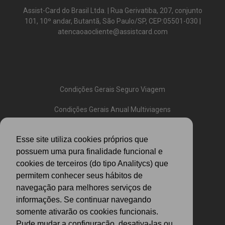
Assist-Card do Brasil Ltda. | Rua Gerivatiba, 207, conjunto
101, 10º andar, Butantã, São Paulo/SP, CEP:05501-030 |
atencaoaocliente@assistcard.com
Condições Gerais Seguro Viagem
Condições Gerais Anual Multiviagens
Condições Gerais Assistência
Esse site utiliza cookies próprios que
Política de Cookies
possuem uma pura finalidade funcional e
cookies de terceiros (do tipo Analitycs) que
FAQ
permitem conhecer seus hábitos de
navegação para melhores serviços de
Politica de Privacidade
informações. Se continuar navegando
somente ativarão os cookies funcionais.
Pude mudar a configuracão, desativa-las ou