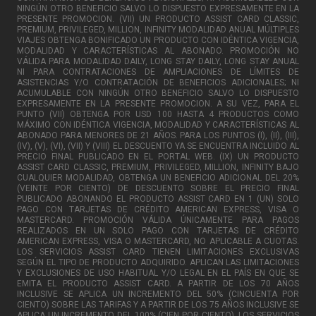
NINGÚN OTRO BENEFICIO SALVO LO DISPUESTO EXPRESAMENTE EN LA
PRESENTE PROMOCION. (VII) UN PRODUCTO ASSIST CARD CLASSIC,
PREMIUM, PRIVILEGED, MILLION, INFINITY MODALIDAD ANUAL MÚLTIPLES
VIAJES OBTENGA BONIFICADO UN PRODUCTO CON IDÉNTICA VIGENCIA,
MODALIDAD Y CARACTERÍSTICAS AL ABONADO. PROMOCIÓN NO
VÁLIDA PARA MODALIDAD DAILY, LONG STAY DAILY, LONG STAY ANUAL
NI PARA CONTRATACIONES DE AMPLIACIONES DE LÍMITES DE
ASISTENCIAS Y/O CONTRATACIÓN DE BENEFICIOS ADICIONALES; NI
ACUMULABLE CON NINGÚN OTRO BENEFICIO SALVO LO DISPUESTO
EXPRESAMENTE EN LA PRESENTE PROMOCION. A SU VEZ, PARA EL
PUNTO (VII) OBTENGA POR USD 100 HASTA 4 PRODUCTOS COMO
MÁXIMO CON IDÉNTICA VIGENCIA, MODALIDAD Y CARACTERÍSTICAS AL
ABONADO PARA MENORES DE 21 AÑOS. PARA LOS PUNTOS (I), (II), (III),
(IV), (V), (VI), (VII) Y (VIII) EL DESCUENTO YA SE ENCUENTRA INCLUIDO AL
PRECIO FINAL PUBLICADO EN EL PORTAL WEB. (IX) UN PRODUCTO
ASSIST CARD CLASSIC, PREMIUM, PRIVILEGED, MILLION, INFINITY BAJO
CUALQUIER MODALIDAD, OBTENGA UN BENEFICIO ADICIONAL DEL 20%
(VEINTE POR CIENTO) DE DESCUENTO SOBRE EL PRECIO FINAL
PUBLICADO ABONANDO EL PRODUCTO ASSIST CARD EN 1 (UN) SOLO
PAGO CON TARJETAS DE CRÉDITO AMERICAN EXPRESS, VISA O
MASTERCARD. PROMOCIÓN VÁLIDA ÚNICAMENTE PARA PAGOS
REALIZADOS EN UN SOLO PAGO CON TARJETAS DE CRÉDITO
AMERICAN EXPRESS, VISA O MASTERCARD, NO APLICABLE A CUOTAS.
LOS SERVICIOS ASSIST CARD TIENEN LIMITACIONES EXCLUSIVAS
SEGÚN EL TIPO DE PRODUCTO ADQUIRIDO. APLICAN LAS LIMITACIONES
Y EXCLUSIONES DE USO HABITUAL Y/O LEGAL EN EL PAÍS EN QUE SE
EMITA EL PRODUCTO ASSIST CARD. A PARTIR DE LOS 70 AÑOS
INCLUSIVE SE APLICA UN INCREMENTO DEL 50% (CINCUENTA POR
CIENTO) SOBRE LAS TARIFAS Y A PARTIR DE LOS 75 AÑOS INCLUSIVE SE
APLICA UN INCREMENTO DEL 100% (CIEN POR CIENTO). LOS SERVICIOS