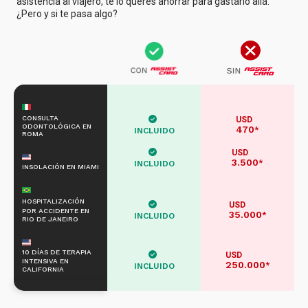
asistencia al viajero, te lo querés ahorrar para gastarlo allá.
¿Pero y si te pasa algo?
CONSULTA
USD
ODONTOLÓGICA EN
470
*
INCLUIDO
ROMA
USD
3.500
*
INCLUIDO
INSOLACIÓN EN MIAMI
HOSPITALIZACIÓN
USD
POR ACCIDENTE EN
35.000
*
INCLUIDO
RIO DE JANEIRO
10 DÍAS DE TERAPIA
USD
INTENSIVA EN
250.000
*
INCLUIDO
CALIFORNIA